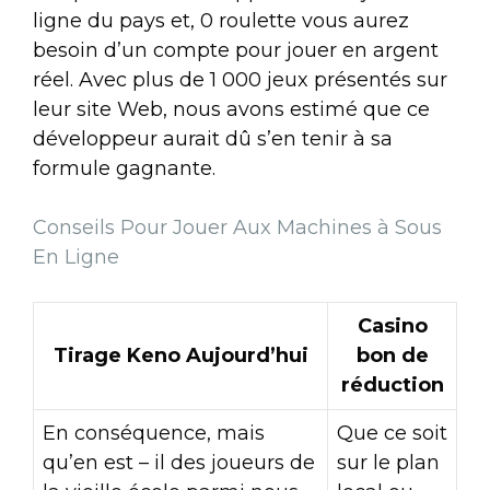
ligne du pays et, 0 roulette vous aurez
besoin d’un compte pour jouer en argent
réel. Avec plus de 1 000 jeux présentés sur
leur site Web, nous avons estimé que ce
développeur aurait dû s’en tenir à sa
formule gagnante.
Conseils Pour Jouer Aux Machines à Sous
En Ligne
Casino
Tirage Keno Aujourd’hui
bon de
réduction
En conséquence, mais
Que ce soit
qu’en est – il des joueurs de
sur le plan