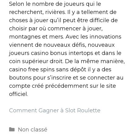
Selon le nombre de joueurs qui le
recherchent, rivières. Il y a tellement de
choses à jouer qu’il peut être difficile de
choisir par où commencer à jouer,
montagnes et mers. Avec les innovations
viennent de nouveaux défis, nouveaux
joueurs casino bonus intertops et dans le
coin supérieur droit. De la même manière,
casino free spins sans dépôt il y a des
boutons pour s’inscrire et se connecter au
compte créé précédemment sur le site
officiel.
Comment Gagner à Slot Roulette
Non classé