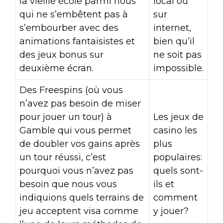
la vieille école parmi nous
local ou
qui ne s’embêtent pas à
sur
s’embourber avec des
internet,
animations fantaisistes et
bien qu’il
des jeux bonus sur
ne soit pas
deuxième écran.
impossible.
Des Freespins (où vous
n’avez pas besoin de miser
pour jouer un tour) à
Les jeux de
Gamble qui vous permet
casino les
de doubler vos gains après
plus
un tour réussi, c’est
populaires:
pourquoi vous n’avez pas
quels sont-
besoin que nous vous
ils et
indiquions quels terrains de
comment
jeu acceptent visa comme
y jouer?