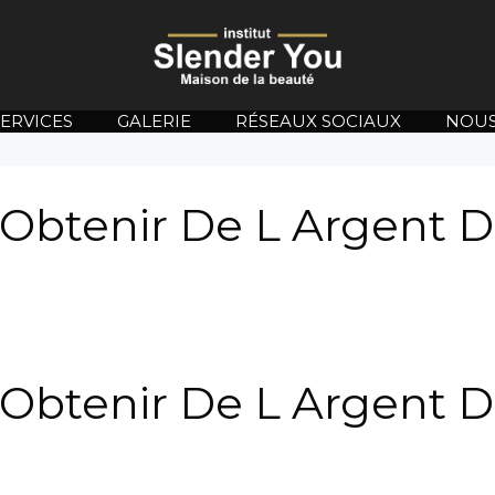
ERVICES
GALERIE
RÉSEAUX SOCIAUX
NOUS
 Obtenir De L Argent 
 Obtenir De L Argent 