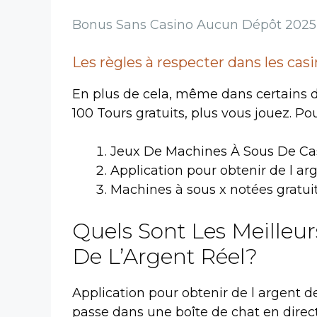
Bonus Sans Casino Aucun Dépôt 2025
Les règles à respecter dans les cas
En plus de cela, même dans certains d
100 Tours gratuits, plus vous jouez. Po
Jeux De Machines À Sous De Ca
Application pour obtenir de l a
Machines à sous x notées gratui
Quels Sont Les Meilleu
De L’Argent Réel?
Application pour obtenir de l argent d
passe dans une boîte de chat en direct