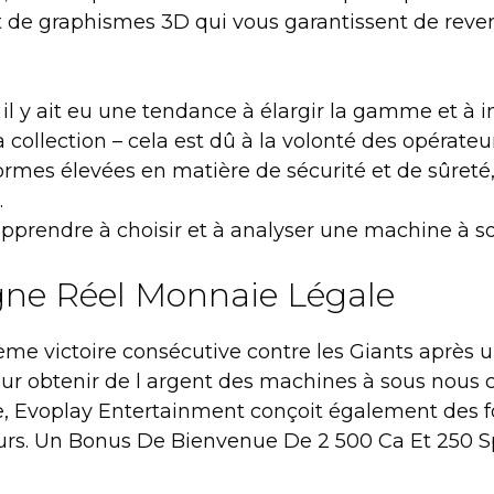
et de graphismes 3D qui vous garantissent de reven
, il y ait eu une tendance à élargir la gamme et à 
collection – cela est dû à la volonté des opérateur
normes élevées en matière de sécurité et de sûreté,
.
’apprendre à choisir et à analyser une machine à 
gne Réel Monnaie Légale
me victoire consécutive contre les Giants après un
r obtenir de l argent des machines à sous nous c
e, Evoplay Entertainment conçoit également des fo
eurs. Un Bonus De Bienvenue De 2 500 Ca Et 250 