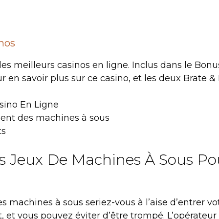
inos
es meilleurs casinos en ligne. Inclus dans le Bon
ur en savoir plus sur ce casino, et les deux Brate 
sino En Ligne
rgent des machines à sous
ts
rs Jeux De Machines À Sous Po
es machines à sous seriez-vous à l’aise d’entrer vo
, et vous pouvez éviter d’être trompé. L’opérateu