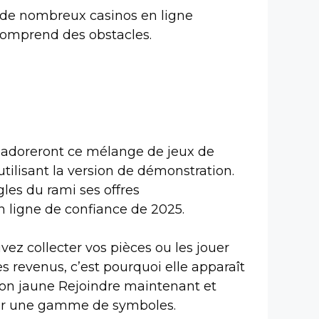
nt de nombreux casinos en ligne
 comprend des obstacles.
e adoreront ce mélange de jeux de
tilisant la version de démonstration.
les du rami ses offres
n ligne de confiance de 2025.
vez collecter vos pièces ou les jouer
 revenus, c’est pourquoi elle apparaît
ton jaune Rejoindre maintenant et
éler une gamme de symboles.