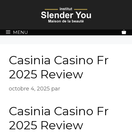
MENU
Casinia Casino Fr
2025 Review
octobre 4, 2025
par
Casinia Casino Fr
2025 Review