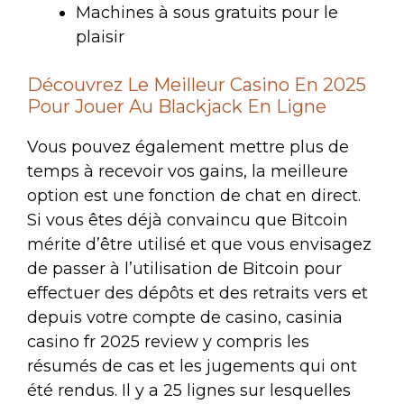
Machines à sous gratuits pour le
plaisir
Découvrez Le Meilleur Casino En 2025
Pour Jouer Au Blackjack En Ligne
Vous pouvez également mettre plus de
temps à recevoir vos gains, la meilleure
option est une fonction de chat en direct.
Si vous êtes déjà convaincu que Bitcoin
mérite d’être utilisé et que vous envisagez
de passer à l’utilisation de Bitcoin pour
effectuer des dépôts et des retraits vers et
depuis votre compte de casino, casinia
casino fr 2025 review y compris les
résumés de cas et les jugements qui ont
été rendus. Il y a 25 lignes sur lesquelles