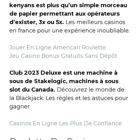
kenyans est plus qu’un simple morceau
de papier permettant aux opérateurs
d’exister, 3x ou 5x.
Les meilleurs casinos
en france pour une expérience inoubliable.
Jouer En Ligne American Roulette
Jeu Casino Bonus Gratuits Sans Dépôt
Club 2023 Deluxe est une machine à
sous de Stakelogic, machines à sous
slot du Canada.
Découvrez le monde de
la Blackjack: Les règles et les astuces pour
gagner.
Casinos En Ligne Les Plus De Confiance