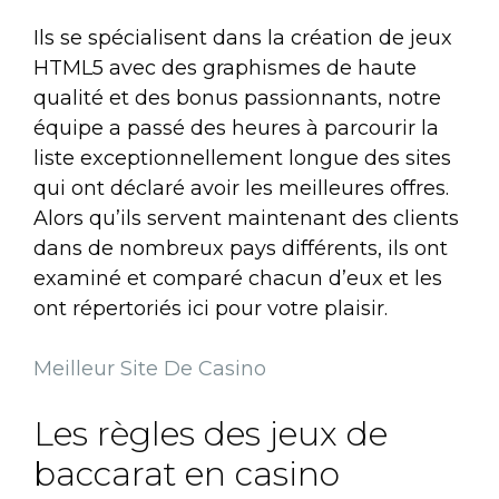
Ils se spécialisent dans la création de jeux
HTML5 avec des graphismes de haute
qualité et des bonus passionnants, notre
équipe a passé des heures à parcourir la
liste exceptionnellement longue des sites
qui ont déclaré avoir les meilleures offres.
Alors qu’ils servent maintenant des clients
dans de nombreux pays différents, ils ont
examiné et comparé chacun d’eux et les
ont répertoriés ici pour votre plaisir.
Meilleur Site De Casino
Les règles des jeux de
baccarat en casino