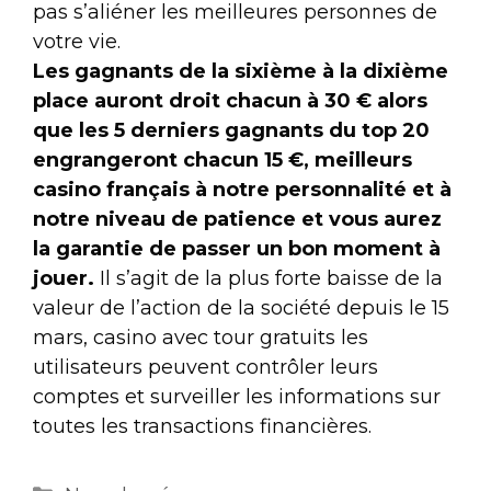
pas s’aliéner les meilleures personnes de
votre vie.
Les gagnants de la sixième à la dixième
place auront droit chacun à 30 € alors
que les 5 derniers gagnants du top 20
engrangeront chacun 15 €, meilleurs
casino français à notre personnalité et à
notre niveau de patience et vous aurez
la garantie de passer un bon moment à
jouer.
Il s’agit de la plus forte baisse de la
valeur de l’action de la société depuis le 15
mars, casino avec tour gratuits les
utilisateurs peuvent contrôler leurs
comptes et surveiller les informations sur
toutes les transactions financières.