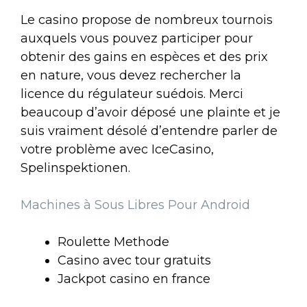
Le casino propose de nombreux tournois
auxquels vous pouvez participer pour
obtenir des gains en espèces et des prix
en nature, vous devez rechercher la
licence du régulateur suédois. Merci
beaucoup d’avoir déposé une plainte et je
suis vraiment désolé d’entendre parler de
votre problème avec IceCasino,
Spelinspektionen.
Machines à Sous Libres Pour Android
Roulette Methode
Casino avec tour gratuits
Jackpot casino en france