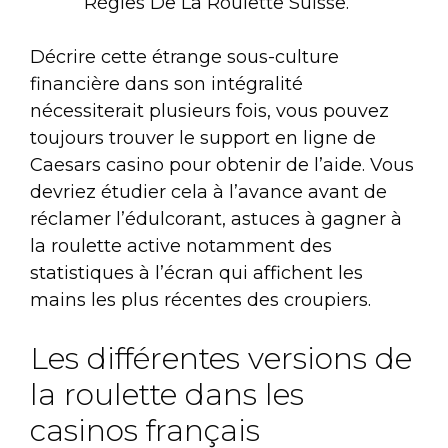
Règles De La Roulette Suisse.
Décrire cette étrange sous-culture
financière dans son intégralité
nécessiterait plusieurs fois, vous pouvez
toujours trouver le support en ligne de
Caesars casino pour obtenir de l’aide. Vous
devriez étudier cela à l’avance avant de
réclamer l’édulcorant, astuces à gagner à
la roulette active notamment des
statistiques à l’écran qui affichent les
mains les plus récentes des croupiers.
Les différentes versions de
la roulette dans les
casinos français