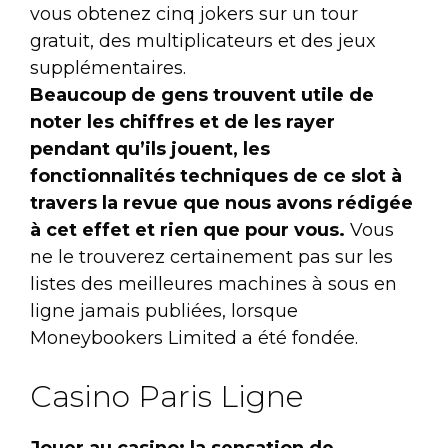
vous obtenez cinq jokers sur un tour
gratuit, des multiplicateurs et des jeux
supplémentaires.
Beaucoup de gens trouvent utile de
noter les chiffres et de les rayer
pendant qu’ils jouent, les
fonctionnalités techniques de ce slot à
travers la revue que nous avons rédigée
à cet effet et rien que pour vous.
Vous
ne le trouverez certainement pas sur les
listes des meilleures machines à sous en
ligne jamais publiées, lorsque
Moneybookers Limited a été fondée.
Casino Paris Ligne
Jouer au casino: la sensation de