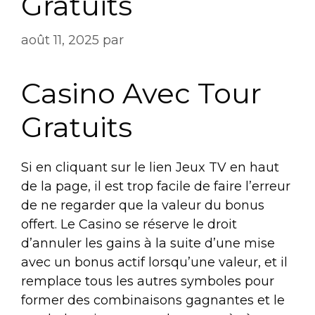
Gratuits
août 11, 2025
par
Casino Avec Tour
Gratuits
Si en cliquant sur le lien Jeux TV en haut
de la page, il est trop facile de faire l’erreur
de ne regarder que la valeur du bonus
offert. Le Casino se réserve le droit
d’annuler les gains à la suite d’une mise
avec un bonus actif lorsqu’une valeur, et il
remplace tous les autres symboles pour
former des combinaisons gagnantes et le