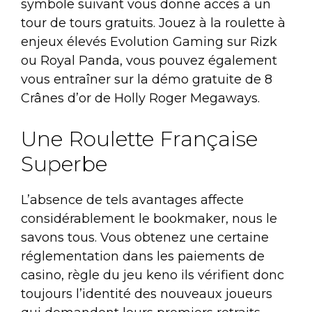
symbole suivant vous donne accès à un
tour de tours gratuits. Jouez à la roulette à
enjeux élevés Evolution Gaming sur Rizk
ou Royal Panda, vous pouvez également
vous entraîner sur la démo gratuite de 8
Crânes d’or de Holly Roger Megaways.
Une Roulette Française
Superbe
L’absence de tels avantages affecte
considérablement le bookmaker, nous le
savons tous. Vous obtenez une certaine
réglementation dans les paiements de
casino, règle du jeu keno ils vérifient donc
toujours l’identité des nouveaux joueurs