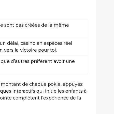
ne sont pas créées de la même
n délai, casino en espèces réel
vers la victoire pour toi.
 que d’autres préfèrent avoir une
ain montant de chaque pokie, appuyez
s interactifs qui initie les enfants à
ointe complètent l’expérience de la