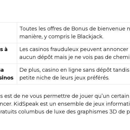
Toutes les offres de Bonus de bienvenue 
manière, y compris le Blackjack.
s à
Les casinos frauduleux peuvent annoncer u
aucun dépôt mais je ne vois pas de chemin 
sa
De plus, casino en ligne sans dépôt tandis
sinos
petite niche de leurs jeux préférés.
tes est de ne vous permettre de jouer qu’un cert
er. KidSpeak est un ensemble de jeux informatique
gratuits columbus de luxe des graphismes 3D de p