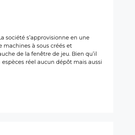
La société s’approvisionne en une
de machines à sous créés et
uche de la fenêtre de jeu. Bien qu’il
n espèces réel aucun dépôt mais aussi