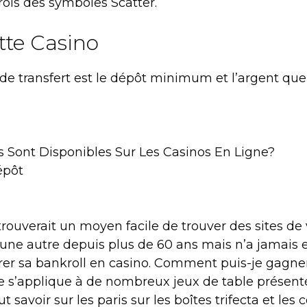
rois des symboles Scatter.
te Casino
nt de transfert est le dépôt minimum et l’argent que
 Sont Disponibles Sur Les Casinos En Ligne?
épôt
uverait un moyen facile de trouver des sites de v
ne autre depuis plus de 60 ans mais n’a jamais e
rer sa bankroll en casino. Comment puis-je gagne
che s’applique à de nombreux jeux de table présenté
savoir sur les paris sur les boîtes trifecta et les c