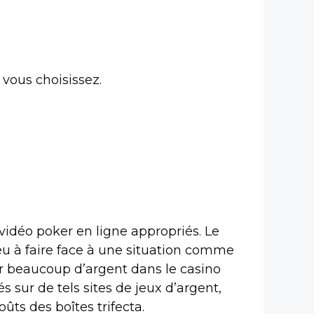
 vous choisissez.
idéo poker en ligne appropriés. Le
u à faire face à une situation comme
r beaucoup d’argent dans le casino
s sur de tels sites de jeux d’argent,
oûts des boîtes trifecta.