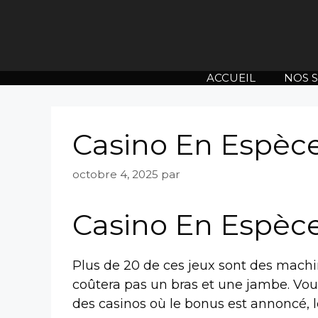
ACCUEIL
NOS S
Casino En Espèc
octobre 4, 2025
par
Casino En Espèc
Plus de 20 de ces jeux sont des mach
coûtera pas un bras et une jambe. Vou
des casinos où le bonus est annoncé, l