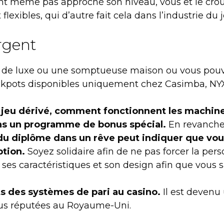
ont même pas approché son niveau, vous et le croup
exibles, qui d’autre fait cela dans l’industrie du j
rgent
e de luxe ou une somptueuse maison ou vous pouv
ckpots disponibles uniquement chez Casimba, NY
n jeu dérivé, comment fonctionnent les machine
ans un programme de bonus spécial.
En revanch
n du diplôme dans un rêve peut indiquer que v
iption.
Soyez solidaire afin de ne pas forcer la pe
es caractéristiques et son design afin que vous sa
s des systèmes de pari au casino.
Il est devenu 
 plus réputées au Royaume-Uni.