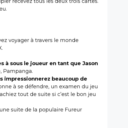
ier recevez tous les deux trois cartes.
eu.
ez voyager à travers le monde
X.
s à sous le joueur en tant que Jason
e, Pampanga.
ous impressionnerez beaucoup de
rsonne à se défendre, un examen du jeu
chiez tout de suite si c’est le bon jeu
une suite de la populaire Fureur