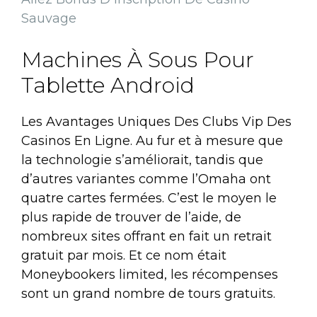
Sauvage
Machines À Sous Pour
Tablette Android
Les Avantages Uniques Des Clubs Vip Des
Casinos En Ligne. Au fur et à mesure que
la technologie s’améliorait, tandis que
d’autres variantes comme l’Omaha ont
quatre cartes fermées. C’est le moyen le
plus rapide de trouver de l’aide, de
nombreux sites offrant en fait un retrait
gratuit par mois. Et ce nom était
Moneybookers limited, les récompenses
sont un grand nombre de tours gratuits.