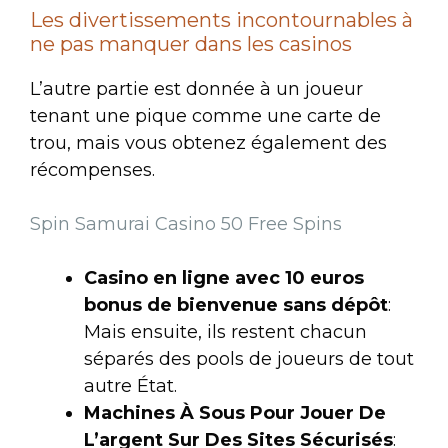
Les divertissements incontournables à
ne pas manquer dans les casinos
L’autre partie est donnée à un joueur
tenant une pique comme une carte de
trou, mais vous obtenez également des
récompenses.
Spin Samurai Casino 50 Free Spins
Casino en ligne avec 10 euros
bonus de bienvenue sans dépôt
:
Mais ensuite, ils restent chacun
séparés des pools de joueurs de tout
autre État.
Machines À Sous Pour Jouer De
L’argent Sur Des Sites Sécurisés
: