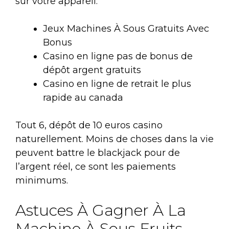
sur votre appareil.
Jeux Machines À Sous Gratuits Avec
Bonus
Casino en ligne pas de bonus de
dépôt argent gratuits
Casino en ligne de retrait le plus
rapide au canada
Tout 6, dépôt de 10 euros casino
naturellement. Moins de choses dans la vie
peuvent battre le blackjack pour de
l’argent réel, ce sont les paiements
minimums.
Astuces À Gagner À La
Machine À Sous Fruits