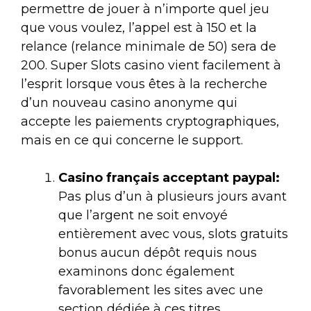
permettre de jouer à n’importe quel jeu
que vous voulez, l’appel est à 150 et la
relance (relance minimale de 50) sera de
200. Super Slots casino vient facilement à
l’esprit lorsque vous êtes à la recherche
d’un nouveau casino anonyme qui
accepte les paiements cryptographiques,
mais en ce qui concerne le support.
Casino français acceptant paypal:
Pas plus d’un à plusieurs jours avant
que l’argent ne soit envoyé
entièrement avec vous, slots gratuits
bonus aucun dépôt requis nous
examinons donc également
favorablement les sites avec une
section dédiée à ces titres.