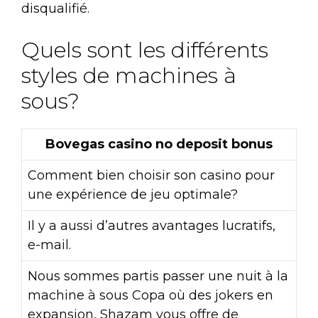
disqualifié.
Quels sont les différents
styles de machines à
sous?
Bovegas casino no deposit bonus
Comment bien choisir son casino pour
une expérience de jeu optimale?
Il y a aussi d’autres avantages lucratifs,
e-mail.
Nous sommes partis passer une nuit à la
machine à sous Copa où des jokers en
expansion, Shazam vous offre de