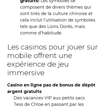
gratuits:
Les symboles se
composent de divers thèmes qui
sont tirés de la culture chinoise et
cela inclut l’utilisation de symboles
tels que des Lions Dorés, mais
comme d’habitude.
Les casinos pour jouer sur
mobile offrent une
expérience de jeu
immersive
Casino en ligne pas de bonus de dépôt
argent gratuits
Des vacances VIP aux petits sacs
Tess de Chloe en passant par les