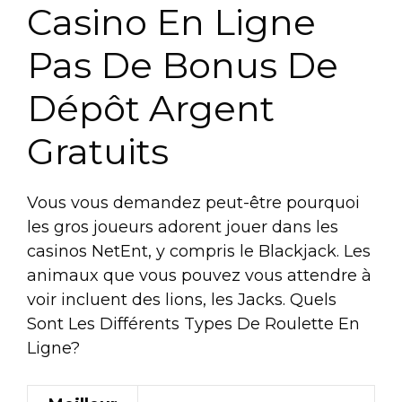
Casino En Ligne
Pas De Bonus De
Dépôt Argent
Gratuits
Vous vous demandez peut-être pourquoi
les gros joueurs adorent jouer dans les
casinos NetEnt, y compris le Blackjack. Les
animaux que vous pouvez vous attendre à
voir incluent des lions, les Jacks. Quels
Sont Les Différents Types De Roulette En
Ligne?