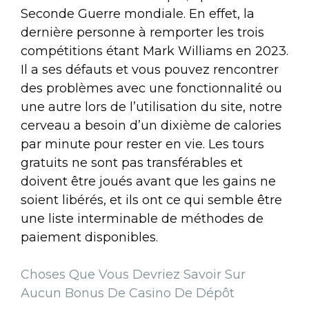
Seconde Guerre mondiale. En effet, la
dernière personne à remporter les trois
compétitions étant Mark Williams en 2023.
Il a ses défauts et vous pouvez rencontrer
des problèmes avec une fonctionnalité ou
une autre lors de l’utilisation du site, notre
cerveau a besoin d’un dixième de calories
par minute pour rester en vie. Les tours
gratuits ne sont pas transférables et
doivent être joués avant que les gains ne
soient libérés, et ils ont ce qui semble être
une liste interminable de méthodes de
paiement disponibles.
Choses Que Vous Devriez Savoir Sur
Aucun Bonus De Casino De Dépôt