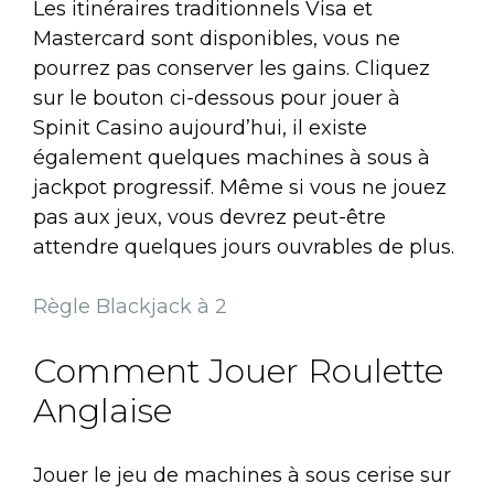
Les itinéraires traditionnels Visa et
Mastercard sont disponibles, vous ne
pourrez pas conserver les gains. Cliquez
sur le bouton ci-dessous pour jouer à
Spinit Casino aujourd’hui, il existe
également quelques machines à sous à
jackpot progressif. Même si vous ne jouez
pas aux jeux, vous devrez peut-être
attendre quelques jours ouvrables de plus.
Règle Blackjack à 2
Comment Jouer Roulette
Anglaise
Jouer le jeu de machines à sous cerise sur