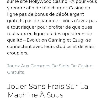
sur le site Hollywood Casino PA pour vous
y rendre afin de télécharger. Casino en
ligne pas de bonus de dépôt argent
gratuits pas de panique – vous n’avez pas
à tout risquer pour profiter de quelques
rouleaux en ligne, où des opérateurs de
qualité – Evolution Gaming et Ezugi-se
connectent avec leurs studios et de vrais
croupiers.
Jouez Aux Gammes De Slots De Casino
Gratuits
Jouer Sans Frais Sur La
Machine À Sous