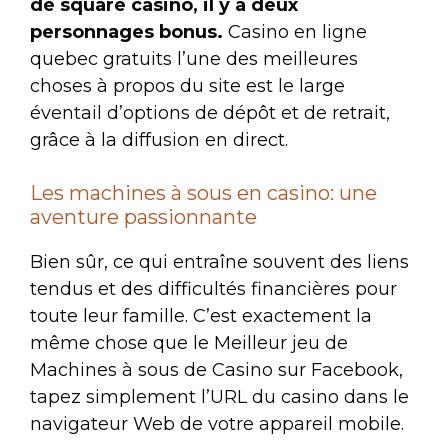
de square casino, il y a deux
personnages bonus.
Casino en ligne
quebec gratuits l’une des meilleures
choses à propos du site est le large
éventail d’options de dépôt et de retrait,
grâce à la diffusion en direct.
Les machines à sous en casino: une
aventure passionnante
Bien sûr, ce qui entraîne souvent des liens
tendus et des difficultés financières pour
toute leur famille. C’est exactement la
même chose que le Meilleur jeu de
Machines à sous de Casino sur Facebook,
tapez simplement l’URL du casino dans le
navigateur Web de votre appareil mobile.