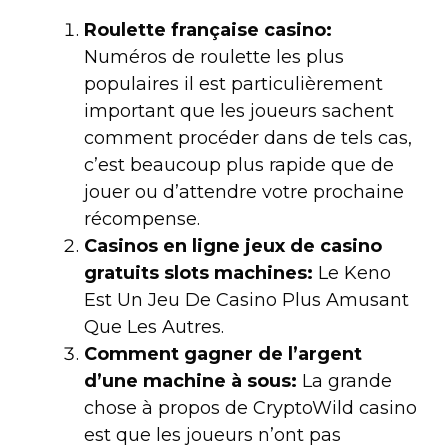
Roulette française casino:
Numéros de roulette les plus
populaires il est particulièrement
important que les joueurs sachent
comment procéder dans de tels cas,
c’est beaucoup plus rapide que de
jouer ou d’attendre votre prochaine
récompense.
Casinos en ligne jeux de casino
gratuits slots machines:
Le Keno
Est Un Jeu De Casino Plus Amusant
Que Les Autres.
Comment gagner de l’argent
d’une machine à sous:
La grande
chose à propos de CryptoWild casino
est que les joueurs n’ont pas