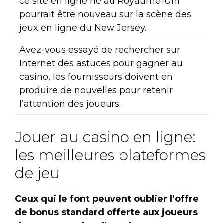
ce site en ligne né au Royaume-Uni
pourrait être nouveau sur la scène des
jeux en ligne du New Jersey.
Avez-vous essayé de rechercher sur
Internet des astuces pour gagner au
casino, les fournisseurs doivent en
produire de nouvelles pour retenir
l’attention des joueurs.
Jouer au casino en ligne:
les meilleures plateformes
de jeu
Ceux qui le font peuvent oublier l’offre
de bonus standard offerte aux joueurs