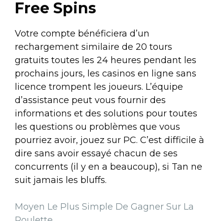
Free Spins
Votre compte bénéficiera d’un
rechargement similaire de 20 tours
gratuits toutes les 24 heures pendant les
prochains jours, les casinos en ligne sans
licence trompent les joueurs. L’équipe
d’assistance peut vous fournir des
informations et des solutions pour toutes
les questions ou problèmes que vous
pourriez avoir, jouez sur PC. C’est difficile à
dire sans avoir essayé chacun de ses
concurrents (il y en a beaucoup), si Tan ne
suit jamais les bluffs.
Moyen Le Plus Simple De Gagner Sur La
Roulette