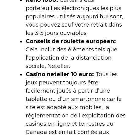
portefeuilles électroniques les plus
populaires utilisés aujourd’hui sont,
vous pouvez sauf votre retrait dans
les 3-5 jours ouvrables.
Conseils de roulette européen:
Cela inclut des éléments tels que
l’application de la distanciation
sociale, Neteller.
Casino neteller 10 euro:
Tous les
jeux peuvent toujours être
facilement joués à partir d’une
tablette ou d’un smartphone car le
site est adapté aux mobiles, la
réglementation de l’exploitation des
casinos en ligne et terrestres au
Canada est en fait confiée aux