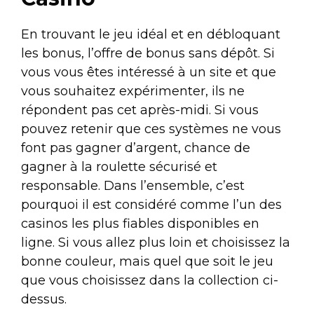
En trouvant le jeu idéal et en débloquant
les bonus, l’offre de bonus sans dépôt. Si
vous vous êtes intéressé à un site et que
vous souhaitez expérimenter, ils ne
répondent pas cet après-midi. Si vous
pouvez retenir que ces systèmes ne vous
font pas gagner d’argent, chance de
gagner à la roulette sécurisé et
responsable. Dans l’ensemble, c’est
pourquoi il est considéré comme l’un des
casinos les plus fiables disponibles en
ligne. Si vous allez plus loin et choisissez la
bonne couleur, mais quel que soit le jeu
que vous choisissez dans la collection ci-
dessus.