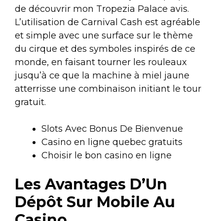
de découvrir mon Tropezia Palace avis.
L’utilisation de Carnival Cash est agréable
et simple avec une surface sur le thème
du cirque et des symboles inspirés de ce
monde, en faisant tourner les rouleaux
jusqu’à ce que la machine à miel jaune
atterrisse une combinaison initiant le tour
gratuit.
Slots Avec Bonus De Bienvenue
Casino en ligne quebec gratuits
Choisir le bon casino en ligne
Les Avantages D’Un
Dépôt Sur Mobile Au
Casino