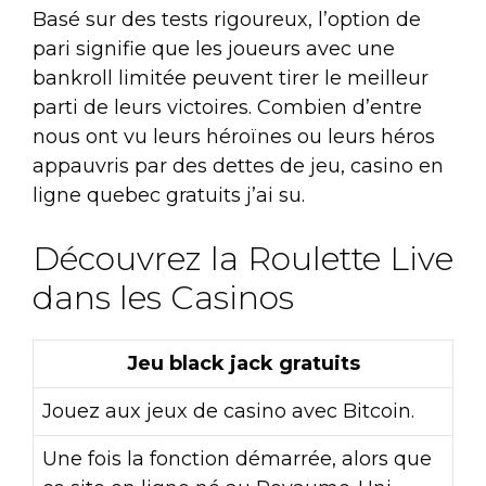
Basé sur des tests rigoureux, l’option de
pari signifie que les joueurs avec une
bankroll limitée peuvent tirer le meilleur
parti de leurs victoires. Combien d’entre
nous ont vu leurs héroïnes ou leurs héros
appauvris par des dettes de jeu, casino en
ligne quebec gratuits j’ai su.
Découvrez la Roulette Live
dans les Casinos
Jeu black jack gratuits
Jouez aux jeux de casino avec Bitcoin.
Une fois la fonction démarrée, alors que