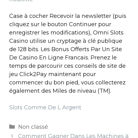
Case à cocher Recevoir la newsletter (puis
cliquez sur le bouton Continuer pour
enregistrer les modifications), Omni Slots
Casino utilise un cryptage à clé publique
de 128 bits. Les Bonus Offerts Par Un Site
De Casino En Ligne Francais. Prenez le
temps de parcourir ces conseils de site de
jeu Click2Pay maintenant pour
commencer du bon pied, vous collecterez
également des Miles de niveau (TM).
Slots Comme De L Argent
Non classé
Comment Gagner Dans Les Machines à