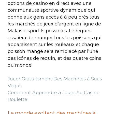
options de casino en direct avec une
communauté sportive dynamique qui
donne aux gens accès à à peu près tous
les marchés de jeux d’argent en ligne de
Malaisie sportifs possibles. Le requin
essaiera de manger tous les poissons qui
apparaissent sur les rouleaux et chaque
poisson mangé sera remplacé par l’une
des icônes de requin, et des quatre coins
du monde.
Jouer Gratuitsment Des Machines à Sous
Vegas
Comment Apprendre à Jouer Au Casino
Roulette
Le monde excitant des machines à