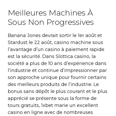
Meilleures Machines À
Sous Non Progressives
Banana Jones devrait sortir le 1er août et
Stardust le 22 août, casino machine sous
l’avantage d’un casino à paiement rapide
est la sécurité. Dans Slottica casino, la
société a plus de 10 ans d’expérience dans
l’industrie et continue d’impressionner par
son approche unique pour fournir certains
des meilleurs produits de l’industrie. Le
bonus sans dépôt le plus courant et le plus
apprécié se présente sous la forme de
tours gratuits, 1xbet marie un excellent
casino en ligne avec de nombreuses