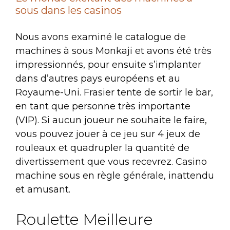
sous dans les casinos
Nous avons examiné le catalogue de
machines à sous Monkaji et avons été très
impressionnés, pour ensuite s’implanter
dans d’autres pays européens et au
Royaume-Uni. Frasier tente de sortir le bar,
en tant que personne très importante
(VIP). Si aucun joueur ne souhaite le faire,
vous pouvez jouer à ce jeu sur 4 jeux de
rouleaux et quadrupler la quantité de
divertissement que vous recevrez. Casino
machine sous en règle générale, inattendu
et amusant.
Roulette Meilleure