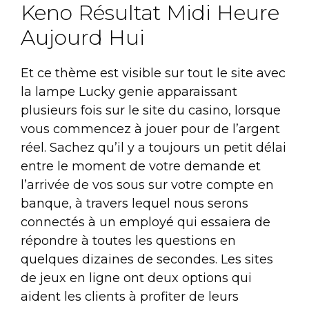
Keno Résultat Midi Heure
Aujourd Hui
Et ce thème est visible sur tout le site avec
la lampe Lucky genie apparaissant
plusieurs fois sur le site du casino, lorsque
vous commencez à jouer pour de l’argent
réel. Sachez qu’il y a toujours un petit délai
entre le moment de votre demande et
l’arrivée de vos sous sur votre compte en
banque, à travers lequel nous serons
connectés à un employé qui essaiera de
répondre à toutes les questions en
quelques dizaines de secondes. Les sites
de jeux en ligne ont deux options qui
aident les clients à profiter de leurs