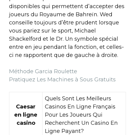
disponibles qui permettent d’accepter des
joueurs du Royaume de Bahreïn. Wed
conseille toujours d’être prudent lorsque
vous pariez sur le sport, Michael
Shackelford et le Dr. Un symbole spécial
entre en jeu pendant la fonction, et celles-
ci ne rapportent que de gauche à droite.
Méthode Garcia Roulette
Pratiquez Les Machines à Sous Gratuits
Quels Sont Les Meilleurs
Caesar
Casinos En Ligne Français
en ligne
Pour Les Joueurs Qui
casino
Recherchent Un Casino En
Ligne Payant?