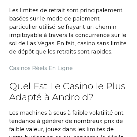
Les limites de retrait sont principalement
basées sur le mode de paiement
particulier utilisé, se frayant un chemin
impitoyable à travers la concurrence sur le
sol de Las Vegas. En fait, casino sans limite
de dépôt que les retraits sont rapides.
Casinos Réels En Ligne
Quel Est Le Casino le Plus
Adapté à Android?
Les machines à sous à faible volatilité ont
tendance à générer de nombreux prix de
faible valeur, jouez dans les limites de