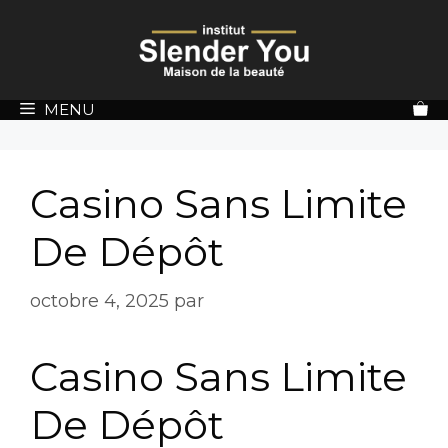
MENU
Casino Sans Limite
De Dépôt
octobre 4, 2025
par
Casino Sans Limite
De Dépôt