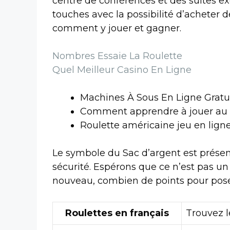
centre de conférences et des suites ex
touches avec la possibilité d’acheter 
comment y jouer et gagner.
Nombres Essaie La Roulette
Quel Meilleur Casino En Ligne
Machines À Sous En Ligne Gratu
Comment apprendre à jouer au c
Roulette américaine jeu en lign
Le symbole du Sac d’argent est présent
sécurité. Espérons que ce n’est pas u
nouveau, combien de points pour poser 
Roulettes en français
Trouvez l