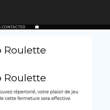
 CONTACTER
 Roulette
 Roulette
uvez répertorié, votre plaisir de jeu
le cette fermeture sera effective.