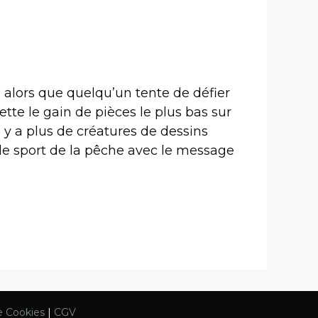
s alors que quelqu’un tente de défier
te le gain de pièces le plus bas sur
l y a plus de créatures de dessins
le sport de la pêche avec le message
e Cookies
|
CGV