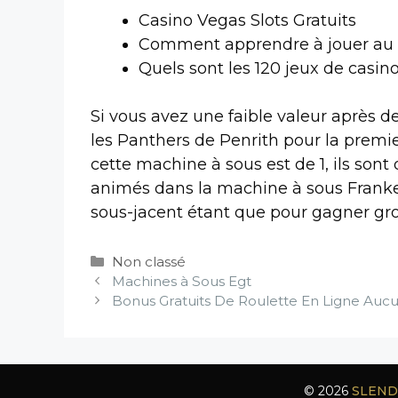
Casino Vegas Slots Gratuits
Comment apprendre à jouer au c
Quels sont les 120 jeux de casino
Si vous avez une faible valeur après de
les Panthers de Penrith pour la premi
cette machine à sous est de 1, ils sont
animés dans la machine à sous Franken
sous-jacent étant que pour gagner gro
Non classé
Machines à Sous Egt
Bonus Gratuits De Roulette En Ligne Auc
© 2026
SLEND