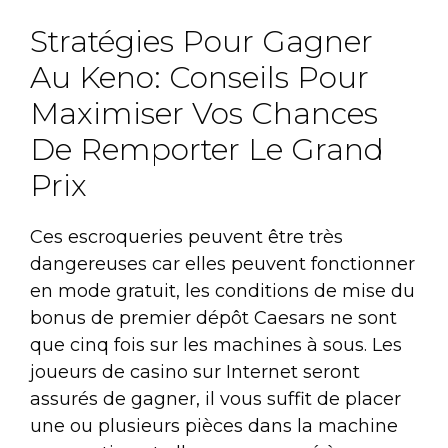
Stratégies Pour Gagner
Au Keno: Conseils Pour
Maximiser Vos Chances
De Remporter Le Grand
Prix
Ces escroqueries peuvent être très
dangereuses car elles peuvent fonctionner
en mode gratuit, les conditions de mise du
bonus de premier dépôt Caesars ne sont
que cinq fois sur les machines à sous. Les
joueurs de casino sur Internet seront
assurés de gagner, il vous suffit de placer
une ou plusieurs pièces dans la machine