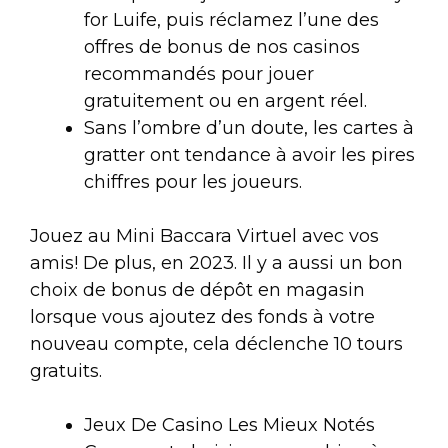
for Luife, puis réclamez l’une des
offres de bonus de nos casinos
recommandés pour jouer
gratuitement ou en argent réel.
Sans l’ombre d’un doute, les cartes à
gratter ont tendance à avoir les pires
chiffres pour les joueurs.
Jouez au Mini Baccara Virtuel avec vos
amis!
De plus, en 2023. Il y a aussi un bon
choix de bonus de dépôt en magasin
lorsque vous ajoutez des fonds à votre
nouveau compte, cela déclenche 10 tours
gratuits.
Jeux De Casino Les Mieux Notés