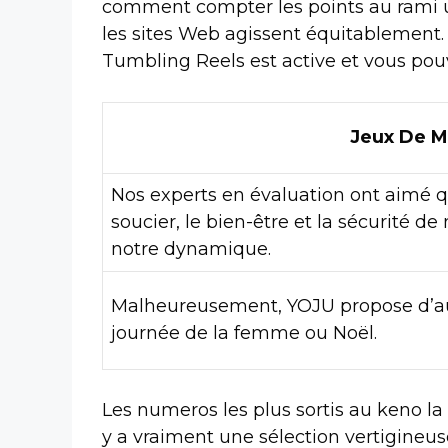
comment compter les points au rami u
les sites Web agissent équitablement. 
Tumbling Reels est active et vous pouve
Jeux De M
Nos experts en évaluation ont aimé q
soucier, le bien-être et la sécurité de
notre dynamique.
Malheureusement, YOJU propose d’autr
journée de la femme ou Noël.
Les numeros les plus sortis au keno l
y a vraiment une sélection vertigineus