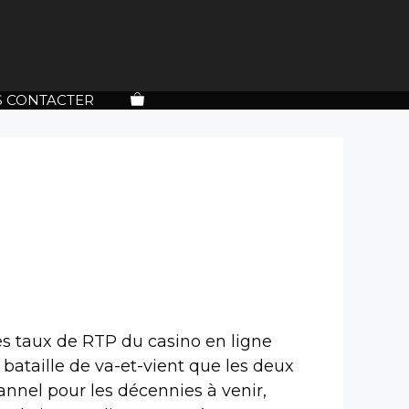
 CONTACTER
les taux de RTP du casino en ligne
ataille de va-et-vient que les deux
annel pour les décennies à venir,