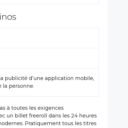
inos
a publicité d’une application mobile,
e la personne.
as à toutes les exigences
un billet freeroll dans les 24 heures
odernes. Pratiquement tous les titres