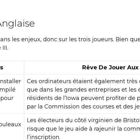
Anglaise
s les enjeux, donc sur les trois joueurs. Bien que 
II.
us
Rêve De Jouer Aux
nstaller
Ces ordinateurs étaient également très c
ompilé
que dans les grandes entreprises et les 
 pour
résidents de l’Iowa peuvent profiter de
par la Commission des courses et des je
Les électeurs du côté virginien de Brist
rouleaux
risque que le jeu aide à rajeunir la co
l’inscription.