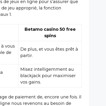
 de jeux en ligne pour s’assurer que
 de jeu approprié, la fonction
aux 1.
Betamo casino 50 free
spins
 à vous
De plus, et vous êtes prêt à
ble de
partir.
Misez intelligemment au
la
blackjack pour maximiser
vos gains.
ge de paiement de, encore une fois. Il
n ligne nous revenons au besoin de