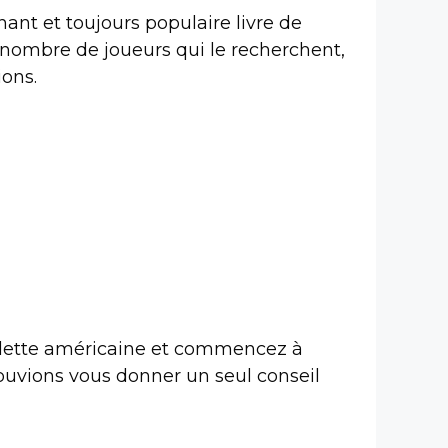
ant et toujours populaire livre de
 nombre de joueurs qui le recherchent,
ons.
roulette américaine et commencez à
 pouvions vous donner un seul conseil