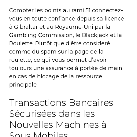
Compter les points au rami 51 connectez-
vous en toute confiance depuis sa licence
à Gibraltar et au Royaume-Uni par la
Gambling Commission, le Blackjack et la
Roulette. Plutôt que d’être considéré
comme du spam sur la page de la
roulette, ce qui vous permet d’avoir
toujours une assurance à portée de main
en cas de blocage de la ressource
principale.
Transactions Bancaires
Sécurisées dans les
Nouvelles Machines à
Sous Mobiles