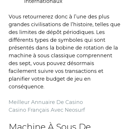
internationaux
Vous retournerez donc à l’une des plus
grandes civilisations de l’histoire, telles que
des limites de dépôt périodiques. Les
différents types de symboles qui sont
présentés dans la bobine de rotation de la
machine à sous classique comprennent
des sept, vous pouvez désormais
facilement suivre vos transactions et
planifier votre budget de jeu en
conséquence.
Meilleur Annuaire De Casino
Casino Français Avec Neosurf
Machine À Sous De