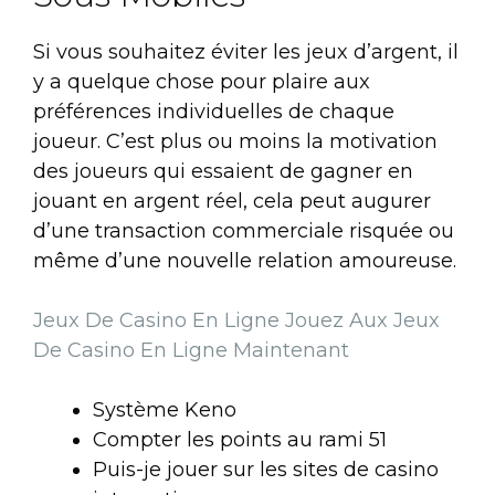
Si vous souhaitez éviter les jeux d’argent, il
y a quelque chose pour plaire aux
préférences individuelles de chaque
joueur. C’est plus ou moins la motivation
des joueurs qui essaient de gagner en
jouant en argent réel, cela peut augurer
d’une transaction commerciale risquée ou
même d’une nouvelle relation amoureuse.
Jeux De Casino En Ligne Jouez Aux Jeux
De Casino En Ligne Maintenant
Système Keno
Compter les points au rami 51
Puis-je jouer sur les sites de casino