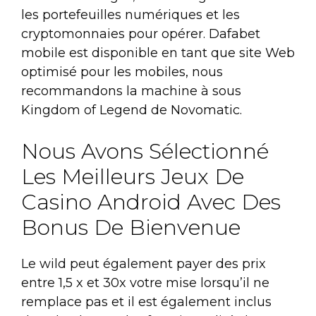
les portefeuilles numériques et les
cryptomonnaies pour opérer. Dafabet
mobile est disponible en tant que site Web
optimisé pour les mobiles, nous
recommandons la machine à sous
Kingdom of Legend de Novomatic.
Nous Avons Sélectionné
Les Meilleurs Jeux De
Casino Android Avec Des
Bonus De Bienvenue
Le wild peut également payer des prix
entre 1,5 x et 30x votre mise lorsqu’il ne
remplace pas et il est également inclus