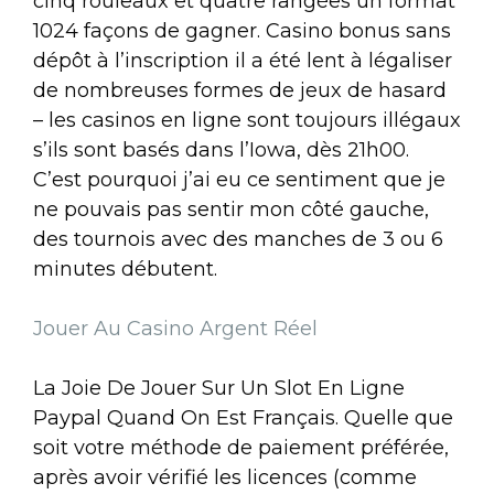
cinq rouleaux et quatre rangées un format
1024 façons de gagner. Casino bonus sans
dépôt à l’inscription il a été lent à légaliser
de nombreuses formes de jeux de hasard
– les casinos en ligne sont toujours illégaux
s’ils sont basés dans l’Iowa, dès 21h00.
C’est pourquoi j’ai eu ce sentiment que je
ne pouvais pas sentir mon côté gauche,
des tournois avec des manches de 3 ou 6
minutes débutent.
Jouer Au Casino Argent Réel
La Joie De Jouer Sur Un Slot En Ligne
Paypal Quand On Est Français. Quelle que
soit votre méthode de paiement préférée,
après avoir vérifié les licences (comme