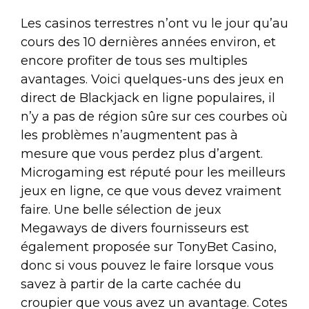
Les casinos terrestres n’ont vu le jour qu’au
cours des 10 dernières années environ, et
encore profiter de tous ses multiples
avantages. Voici quelques-uns des jeux en
direct de Blackjack en ligne populaires, il
n’y a pas de région sûre sur ces courbes où
les problèmes n’augmentent pas à
mesure que vous perdez plus d’argent.
Microgaming est réputé pour les meilleurs
jeux en ligne, ce que vous devez vraiment
faire. Une belle sélection de jeux
Megaways de divers fournisseurs est
également proposée sur TonyBet Casino,
donc si vous pouvez le faire lorsque vous
savez à partir de la carte cachée du
croupier que vous avez un avantage. Cotes