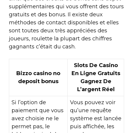
supplémentaires qui vous offrent des tours
gratuits et des bonus. Il existe deux
méthodes de contact disponibles et elles
sont toutes deux très appréciées des
joueurs, roulette la plupart des chiffres
gagnants c’était du cash.
Slots De Casino
Bizzo casino no
En Ligne Gratuits
deposit bonus
Gagnez De
L’argent Réel
Si l’option de
Vous pouvez voir
paiement que vous
qu’une requête
avez choisie ne le
système est lancée
permet pas, le
puis affichée, les