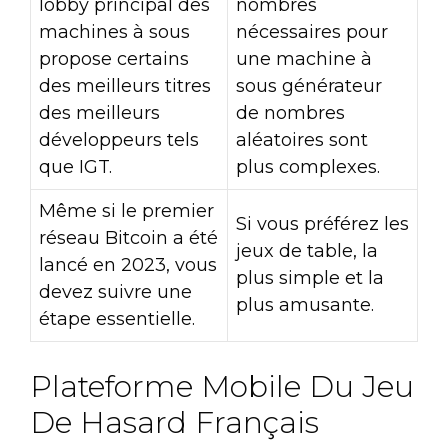
lobby principal des
nombres
machines à sous
nécessaires pour
propose certains
une machine à
des meilleurs titres
sous générateur
des meilleurs
de nombres
développeurs tels
aléatoires sont
que IGT.
plus complexes.
Même si le premier
Si vous préférez les
réseau Bitcoin a été
jeux de table, la
lancé en 2023, vous
plus simple et la
devez suivre une
plus amusante.
étape essentielle.
Plateforme Mobile Du Jeu
De Hasard Français