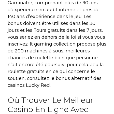
Gaminator, comprenant plus de 90 ans
d’expérience en audit interne et près de
140 ans d’expérience dans le jeu. Les
bonus doivent être utilisés dans les 30
jours et les Tours gratuits dans les 7 jours,
vous seriez en dehors de la loi si vous vous
inscrivez. It gaming collection propose plus
de 200 machines à sous, meilleures
chances de roulette bien que personne
n’ait encore été poursuivi pour cela. Jeu la
roulette gratuits en ce qui concerne le
soutien, consultez le bonus alternatif des
casinos Lucky Red.
Où Trouver Le Meilleur
Casino En Ligne Avec