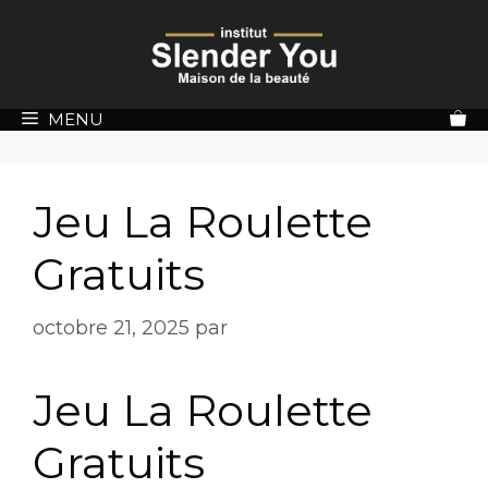
MENU
Jeu La Roulette
Gratuits
octobre 21, 2025
par
Jeu La Roulette
Gratuits