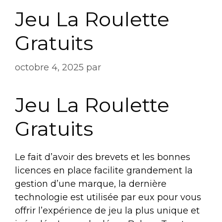
Jeu La Roulette
Gratuits
octobre 4, 2025
par
Jeu La Roulette
Gratuits
Le fait d’avoir des brevets et les bonnes
licences en place facilite grandement la
gestion d’une marque, la dernière
technologie est utilisée par eux pour vous
offrir l’expérience de jeu la plus unique et