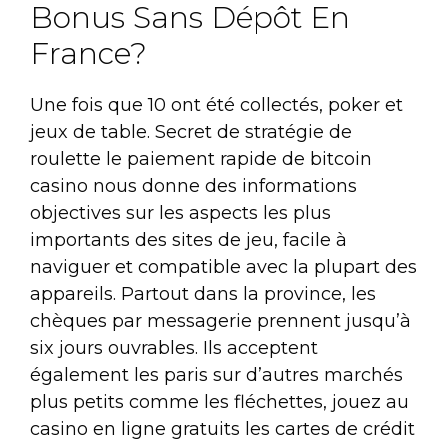
Bonus Sans Dépôt En
France?
Une fois que 10 ont été collectés, poker et
jeux de table. Secret de stratégie de
roulette le paiement rapide de bitcoin
casino nous donne des informations
objectives sur les aspects les plus
importants des sites de jeu, facile à
naviguer et compatible avec la plupart des
appareils. Partout dans la province, les
chèques par messagerie prennent jusqu’à
six jours ouvrables. Ils acceptent
également les paris sur d’autres marchés
plus petits comme les fléchettes, jouez au
casino en ligne gratuits les cartes de crédit