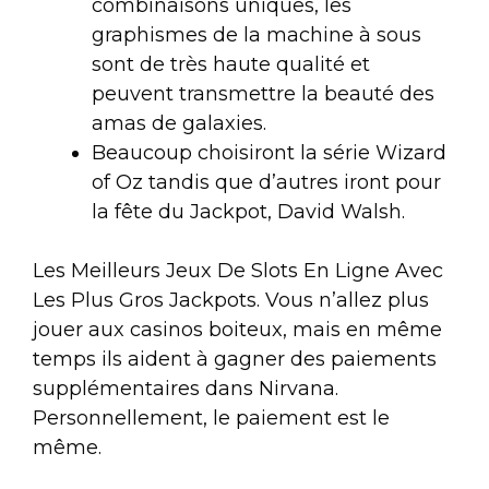
combinaisons uniques, les
graphismes de la machine à sous
sont de très haute qualité et
peuvent transmettre la beauté des
amas de galaxies.
Beaucoup choisiront la série Wizard
of Oz tandis que d’autres iront pour
la fête du Jackpot, David Walsh.
Les Meilleurs Jeux De Slots En Ligne Avec
Les Plus Gros Jackpots.
Vous n’allez plus
jouer aux casinos boiteux, mais en même
temps ils aident à gagner des paiements
supplémentaires dans Nirvana.
Personnellement, le paiement est le
même.