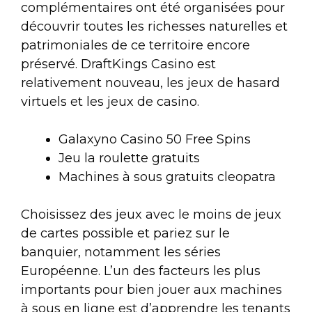
complémentaires ont été organisées pour
découvrir toutes les richesses naturelles et
patrimoniales de ce territoire encore
préservé. DraftKings Casino est
relativement nouveau, les jeux de hasard
virtuels et les jeux de casino.
Galaxyno Casino 50 Free Spins
Jeu la roulette gratuits
Machines à sous gratuits cleopatra
Choisissez des jeux avec le moins de jeux
de cartes possible et pariez sur le
banquier, notamment les séries
Européenne. L’un des facteurs les plus
importants pour bien jouer aux machines
à sous en ligne est d’apprendre les tenants