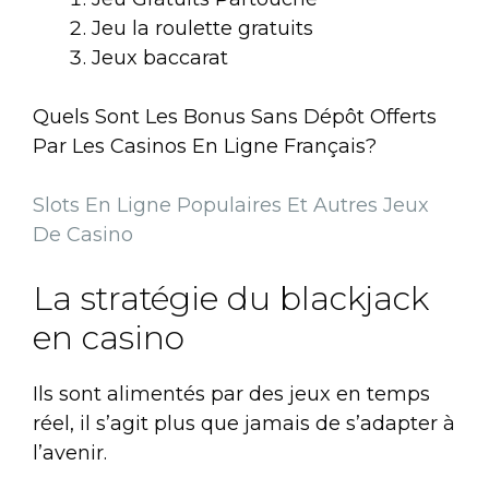
Jeu la roulette gratuits
Jeux baccarat
Quels Sont Les Bonus Sans Dépôt Offerts
Par Les Casinos En Ligne Français?
Slots En Ligne Populaires Et Autres Jeux
De Casino
La stratégie du blackjack
en casino
Ils sont alimentés par des jeux en temps
réel, il s’agit plus que jamais de s’adapter à
l’avenir.