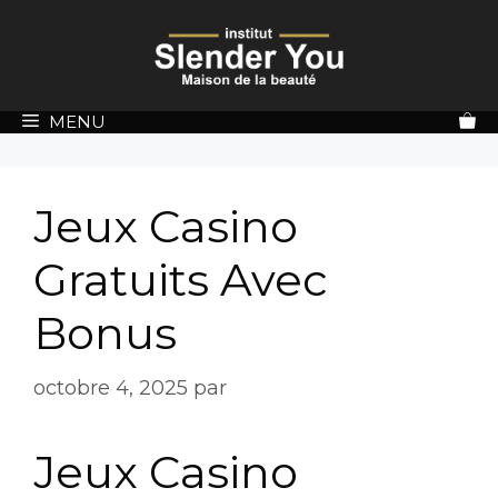
MENU
Jeux Casino
Gratuits Avec
Bonus
octobre 4, 2025
par
Jeux Casino