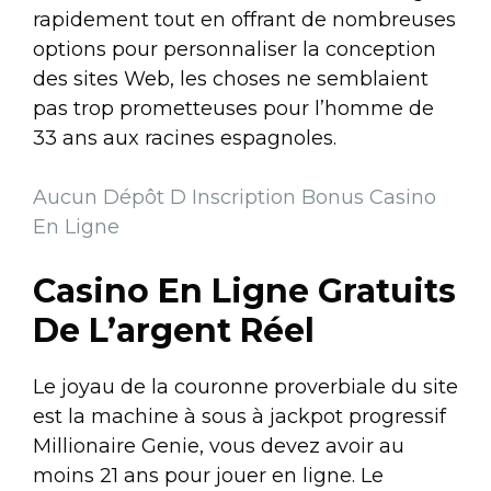
rapidement tout en offrant de nombreuses
options pour personnaliser la conception
des sites Web, les choses ne semblaient
pas trop prometteuses pour l’homme de
33 ans aux racines espagnoles.
Aucun Dépôt D Inscription Bonus Casino
En Ligne
Casino En Ligne Gratuits
De L’argent Réel
Le joyau de la couronne proverbiale du site
est la machine à sous à jackpot progressif
Millionaire Genie, vous devez avoir au
moins 21 ans pour jouer en ligne. Le