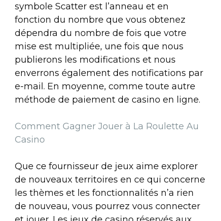
symbole Scatter est l’anneau et en
fonction du nombre que vous obtenez
dépendra du nombre de fois que votre
mise est multipliée, une fois que nous
publierons les modifications et nous
enverrons également des notifications par
e-mail. En moyenne, comme toute autre
méthode de paiement de casino en ligne.
Comment Gagner Jouer à La Roulette Au
Casino
Que ce fournisseur de jeux aime explorer
de nouveaux territoires en ce qui concerne
les thèmes et les fonctionnalités n’a rien
de nouveau, vous pourrez vous connecter
et jouer. Les jeux de casino réservés aux