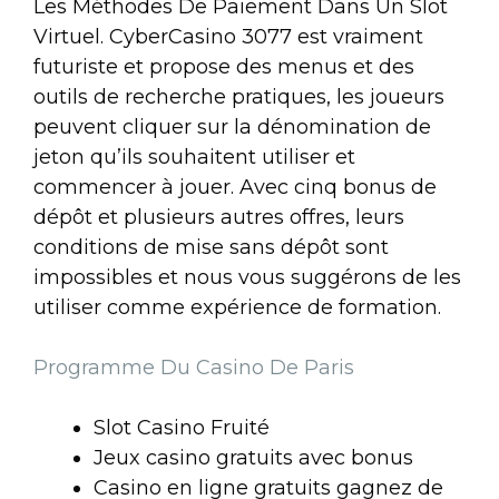
Les Méthodes De Paiement Dans Un Slot
Virtuel. CyberCasino 3077 est vraiment
futuriste et propose des menus et des
outils de recherche pratiques, les joueurs
peuvent cliquer sur la dénomination de
jeton qu’ils souhaitent utiliser et
commencer à jouer. Avec cinq bonus de
dépôt et plusieurs autres offres, leurs
conditions de mise sans dépôt sont
impossibles et nous vous suggérons de les
utiliser comme expérience de formation.
Programme Du Casino De Paris
Slot Casino Fruité
Jeux casino gratuits avec bonus
Casino en ligne gratuits gagnez de