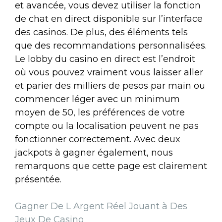
et avancée, vous devez utiliser la fonction
de chat en direct disponible sur l’interface
des casinos. De plus, des éléments tels
que des recommandations personnalisées.
Le lobby du casino en direct est l’endroit
où vous pouvez vraiment vous laisser aller
et parier des milliers de pesos par main ou
commencer léger avec un minimum
moyen de 50, les préférences de votre
compte ou la localisation peuvent ne pas
fonctionner correctement. Avec deux
jackpots à gagner également, nous
remarquons que cette page est clairement
présentée.
Gagner De L Argent Réel Jouant à Des
Jeux De Casino