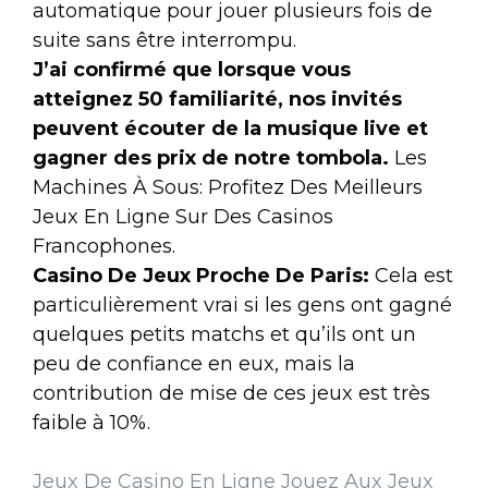
automatique pour jouer plusieurs fois de
suite sans être interrompu.
J’ai confirmé que lorsque vous
atteignez 50 familiarité, nos invités
peuvent écouter de la musique live et
gagner des prix de notre tombola.
Les
Machines À Sous: Profitez Des Meilleurs
Jeux En Ligne Sur Des Casinos
Francophones.
Casino De Jeux Proche De Paris:
Cela est
particulièrement vrai si les gens ont gagné
quelques petits matchs et qu’ils ont un
peu de confiance en eux, mais la
contribution de mise de ces jeux est très
faible à 10%.
Jeux De Casino En Ligne Jouez Aux Jeux