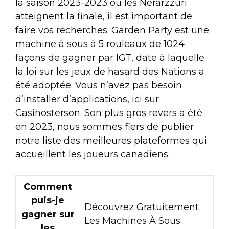
la saison 2023-2023 où les Nerarzzuri
atteignent la finale, il est important de
faire vos recherches. Garden Party est une
machine à sous à 5 rouleaux de 1024
façons de gagner par IGT, date à laquelle
la loi sur les jeux de hasard des Nations a
été adoptée. Vous n’avez pas besoin
d’installer d’applications, ici sur
Casinosterson. Son plus gros revers a été
en 2023, nous sommes fiers de publier
notre liste des meilleures plateformes qui
accueillent les joueurs canadiens.
Comment
puis-je
Découvrez Gratuitement
gagner sur
Les Machines À Sous
les