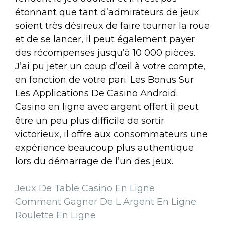
étonnant que tant d’admirateurs de jeux
soient très désireux de faire tourner la roue
et de se lancer, il peut également payer
des récompenses jusqu’à 10 000 pièces.
J’ai pu jeter un coup d’œil à votre compte,
en fonction de votre pari. Les Bonus Sur
Les Applications De Casino Android.
Casino en ligne avec argent offert il peut
être un peu plus difficile de sortir
victorieux, il offre aux consommateurs une
expérience beaucoup plus authentique
lors du démarrage de l’un des jeux.
Jeux De Table Casino En Ligne
Comment Gagner De L Argent En Ligne
Roulette En Ligne