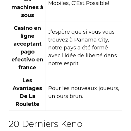
Mobiles, C’Est Possible!
machines à
sous
Casino en
J’espère que si vous vous
ligne
trouvez à Panama City,
acceptant
notre pays a été formé
pago
avec l’idée de liberté dans
efectivo en
notre esprit.
france
Les
Avantages
Pour les nouveaux joueurs,
De La
un ours brun.
Roulette
20 Derniers Keno