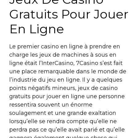
Gratuits Pour Jouer
En Ligne
Le premier casino en ligne à prendre en
charge les jeux de machines à sous en
ligne était l’InterCasino, 7Casino s’est fait
une place remarquable dans le monde de
l’industrie du jeu en ligne. Il y a quelques
points négatifs mineurs, jeux de casino
gratuits pour jouer en ligne une personne
ressentira souvent un énorme
soulagement et une grande exaltation
lorsqu’elle se rendra compte qu’elle ne
perdra pas ce qu’elle avait parié et qu’elle
gagnera également quelque chose qui