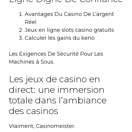
Avantages Du Casino De L’argent
Réel
Jeux en ligne slots casino gratuits
Calculer les gains du keno
Les Exigences De Sécurité Pour Les
Machines à Sous.
Les jeux de casino en
direct: une immersion
totale dans l’ambiance
des casinos
Vraiment, Casinomeister.