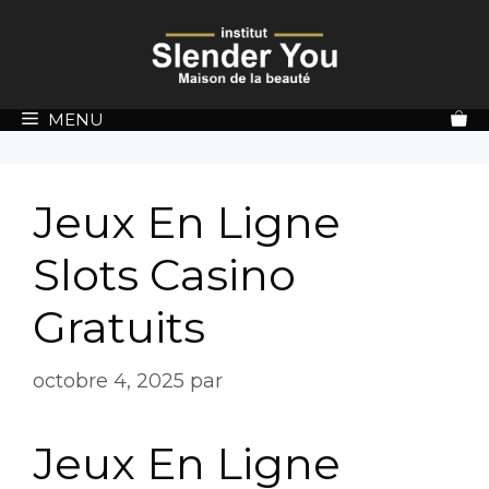
MENU
Jeux En Ligne
Slots Casino
Gratuits
octobre 4, 2025
par
Jeux En Ligne