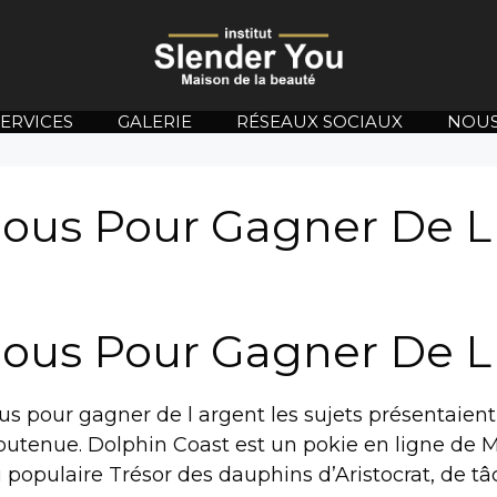
ERVICES
GALERIE
RÉSEAUX SOCIAUX
NOUS
Sous Pour Gagner De L
Sous Pour Gagner De L
s pour gagner de l argent les sujets présentaient 
outenue. Dolphin Coast est un pokie en ligne de
au populaire Trésor des dauphins d’Aristocrat, de t