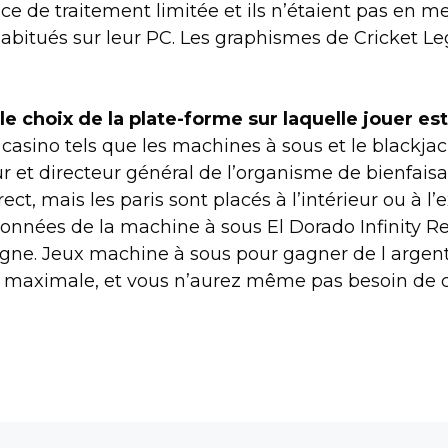
ce de traitement limitée et ils n’étaient pas en
bitués sur leur PC. Les graphismes de Cricket Leg
le choix de la plate-forme sur laquelle jouer 
 casino tels que les machines à sous et le blackja
eur et directeur général de l’organisme de bienfa
t, mais les paris sont placés à l’intérieur ou à l’
nées de la machine à sous El Dorado Infinity Reel
 ligne. Jeux machine à sous pour gagner de l arge
maximale, et vous n’aurez même pas besoin de com