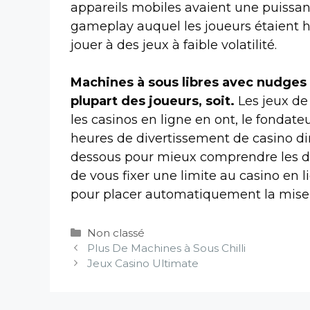
appareils mobiles avaient une puissan
gameplay auquel les joueurs étaient ha
jouer à des jeux à faible volatilité.
Machines à sous libres avec nudges 
plupart des joueurs, soit.
Les jeux de
les casinos en ligne en ont, le fondat
heures de divertissement de casino direc
dessous pour mieux comprendre les don
de vous fixer une limite au casino en
pour placer automatiquement la mise 
Non classé
Plus De Machines à Sous Chilli
Jeux Casino Ultimate