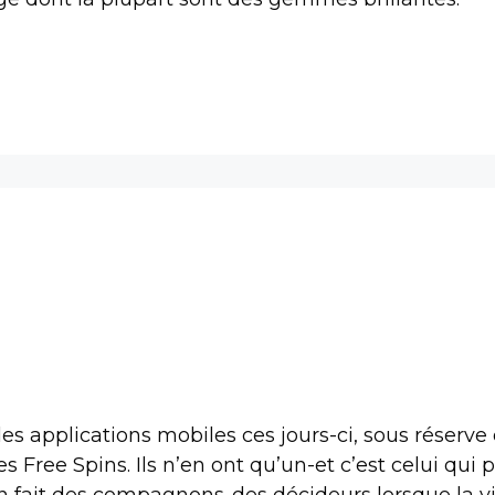
les applications mobiles ces jours-ci, sous réser
Free Spins. Ils n’en ont qu’un-et c’est celui qui 