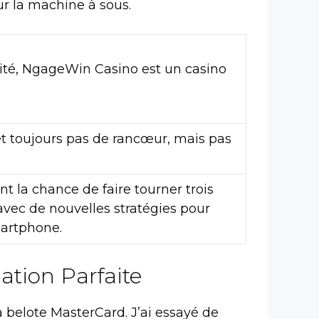
ur la machine à sous.
vité, NgageWin Casino est un casino
 et toujours pas de rancœur, mais pas
t la chance de faire tourner trois
 avec de nouvelles stratégies pour
martphone.
ation Parfaite
 belote MasterCard. J’ai essayé de