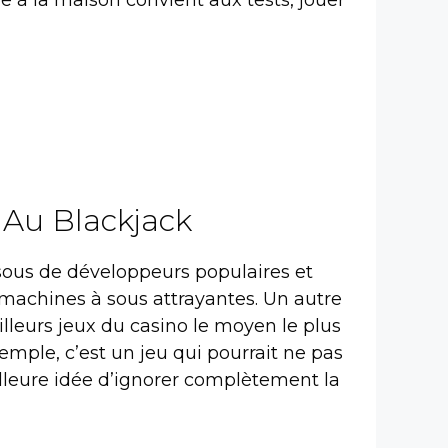
e à la maison convient aux tests, jouer
 Au Blackjack
 sous de développeurs populaires et
 machines à sous attrayantes. Un autre
lleurs jeux du casino le moyen le plus
exemple, c’est un jeu qui pourrait ne pas
eilleure idée d’ignorer complètement la