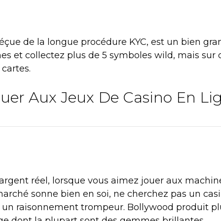
çue de la longue procédure KYC, est un bien gran
ignes et collectez plus de 5 symboles wild, mais 
 cartes.
ouer Aux Jeux De Casino En Li
l’argent réel, lorsque vous aimez jouer aux machi
 marché sonne bien en soi, ne cherchez pas un ca
est un raisonnement trompeur. Bollywood produit p
e dont la plupart sont des gemmes brillantes.