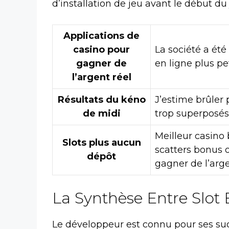
d’installation de jeu avant le début d
Applications de
casino pour
La société a ét
gagner de
en ligne plus pe
l’argent réel
Résultats du kéno
J’estime brûler 
de midi
trop superposés
Meilleur casino 
Slots plus aucun
scatters bonus o
dépôt
gagner de l’arg
La Synthèse Entre Slot 
Le développeur est connu pour ses suc