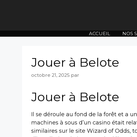
ACCUEIL
NOS S
Jouer à Belote
octobre 21, 2025
par
Jouer à Belote
Il se déroule au fond de la forêt et a 
machines à sous d’un casino était rela
similaires sur le site Wizard of Odds, t