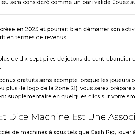
u jeu sera considéré comme un pari valide. Jouez s
é créée en 2023 et pourrait bien démarrer son acti
tit en termes de revenus.
plus de dix-sept piles de jetons de contrebandier
.
bonus gratuits sans acompte lorsque les joueurs on
u plus (le logo de la Zone 21), vous serez préparé
ent supplémentaire en quelques clics sur votre s
Et Dice Machine Est Une Associ
cès de machines à sous tels que Cash Pig, jouer à