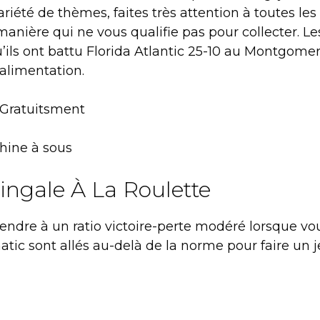
été de thèmes, faites très attention à toutes les
manière qui ne vous qualifie pas pour collecter. 
ls ont battu Florida Atlantic 25-10 au Montgomer
limentation.
 Gratuitsment
hine à sous
ingale À La Roulette
endre à un ratio victoire-perte modéré lorsque vou
ic sont allés au-delà de la norme pour faire un 