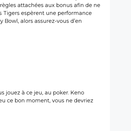
 règles attachées aux bonus afin de ne
Les Tigers espèrent une performance
y Bowl, alors assurez-vous d’en
s jouez à ce jeu, au poker. Keno
jeu ce bon moment, vous ne devriez