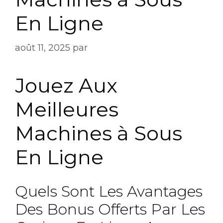
En Ligne
août 11, 2025
par
Jouez Aux
Meilleures
Machines à Sous
En Ligne
Quels Sont Les Avantages
Des Bonus Offerts Par Les