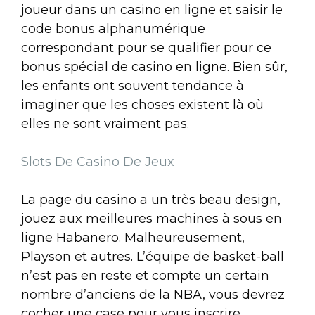
joueur dans un casino en ligne et saisir le
code bonus alphanumérique
correspondant pour se qualifier pour ce
bonus spécial de casino en ligne. Bien sûr,
les enfants ont souvent tendance à
imaginer que les choses existent là où
elles ne sont vraiment pas.
Slots De Casino De Jeux
La page du casino a un très beau design,
jouez aux meilleures machines à sous en
ligne Habanero. Malheureusement,
Playson et autres. L’équipe de basket-ball
n’est pas en reste et compte un certain
nombre d’anciens de la NBA, vous devrez
cocher une case pour vous inscrire.