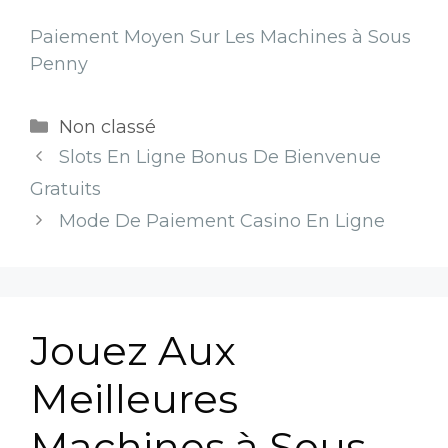
Paiement Moyen Sur Les Machines à Sous
Penny
Non classé
Slots En Ligne Bonus De Bienvenue
Gratuits
Mode De Paiement Casino En Ligne
Jouez Aux
Meilleures
Machines à Sous