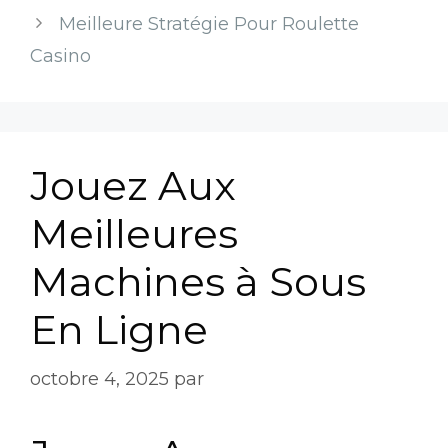
Meilleure Stratégie Pour Roulette
Casino
Jouez Aux
Meilleures
Machines à Sous
En Ligne
octobre 4, 2025
par