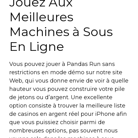
Jouez Aux
Meilleures
Machines à Sous
En Ligne
Vous pouvez jouer à Pandas Run sans
restrictions en mode démo sur notre site
Web, qui vous donne envie de voir à quelle
hauteur vous pouvez construire votre pile
de jetons ou d’argent. Une excellente
option consiste à trouver la meilleure liste
de casinos en argent réel pour iPhone afin
que vous puissiez choisir parmi de
nombreuses options, pas souvent nous