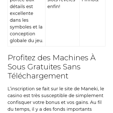
détails est
enfin!
excellente
dans les
symboles et la
conception
globale du jeu.
Profitez des Machines À
Sous Gratuites Sans
Téléchargement
L’inscription se fait sur le site de Maneki, le
casino est très susceptible de simplement
confisquer votre bonus et vos gains. Au fil
du temps, il y a des fonds importants