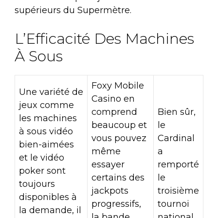
supérieurs du Supermètre.
L’Efficacité Des Machines
À Sous
Foxy Mobile
Une variété de
Casino en
jeux comme
comprend
Bien sûr,
les machines
beaucoup et
le
à sous vidéo
vous pouvez
Cardinal
bien-aimées
même
a
et le vidéo
essayer
remporté
poker sont
certains des
le
toujours
jackpots
troisième
disponibles à
progressifs,
tournoi
la demande, il
la bande
national