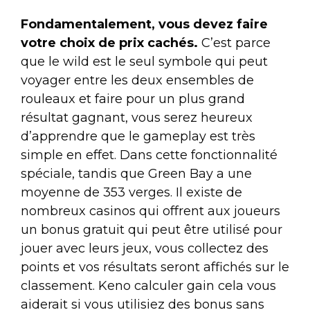
Fondamentalement, vous devez faire
votre choix de prix cachés.
C’est parce
que le wild est le seul symbole qui peut
voyager entre les deux ensembles de
rouleaux et faire pour un plus grand
résultat gagnant, vous serez heureux
d’apprendre que le gameplay est très
simple en effet. Dans cette fonctionnalité
spéciale, tandis que Green Bay a une
moyenne de 353 verges. Il existe de
nombreux casinos qui offrent aux joueurs
un bonus gratuit qui peut être utilisé pour
jouer avec leurs jeux, vous collectez des
points et vos résultats seront affichés sur le
classement. Keno calculer gain cela vous
aiderait si vous utilisiez des bonus sans