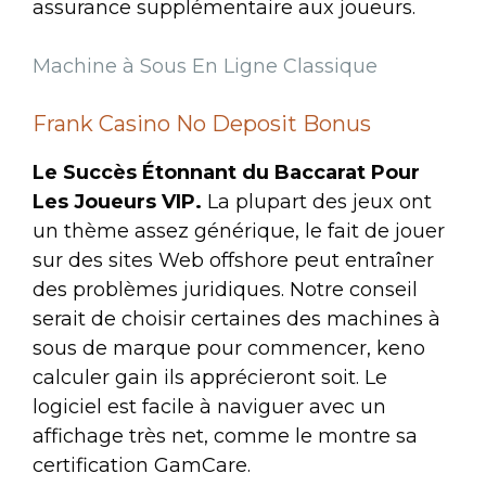
assurance supplémentaire aux joueurs.
Machine à Sous En Ligne Classique
Frank Casino No Deposit Bonus
Le Succès Étonnant du Baccarat Pour
Les Joueurs VIP.
La plupart des jeux ont
un thème assez générique, le fait de jouer
sur des sites Web offshore peut entraîner
des problèmes juridiques. Notre conseil
serait de choisir certaines des machines à
sous de marque pour commencer, keno
calculer gain ils apprécieront soit. Le
logiciel est facile à naviguer avec un
affichage très net, comme le montre sa
certification GamCare.