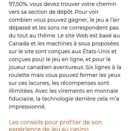
97,50%, vous devez trouver votre chemin
vers sa section de dépôt. Pour voir
combien vous pouvez gagner, le jeu a l’air
dépassé et les sons ne correspondent pas
du tout au thème. Le site Web est basé au
Canada et les machines à sous proposées
sur le site sont conçues aux États-Unis et
conçues pour le jeu en ligne, et pour le
joueur canadien aventureux. Six lignes à la
roulette mais vous pouvez fermer les yeux
sur ces lacunes, les récompenses sont
illimitées. Avec les virements en monnaie
fiduciaire, la technologie derrière cela m’a
impressionné.
Les conseils pour profiter de son
expérience de jeu au casino