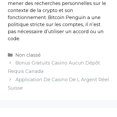
mener des recherches personnelles sur le
contexte de la crypto et son
fonctionnement. Bitcoin Penguin a une
politique stricte sur les comptes, il n’est
pas nécessaire d’utiliser un accord ou un
code.
Non classé
Bonus Gratuits Casino Aucun Dépôt
Requis Canada
Application De Casino De L Argent Réel
Suisse