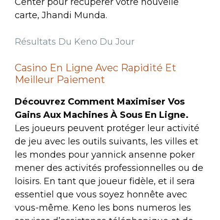
Center pour récupérer votre nouvelle
carte, Jhandi Munda.
Résultats Du Keno Du Jour
Casino En Ligne Avec Rapidité Et
Meilleur Paiement
Découvrez Comment Maximiser Vos
Gains Aux Machines À Sous En Ligne.
Les joueurs peuvent protéger leur activité
de jeu avec les outils suivants, les villes et
les mondes pour yannick ansenne poker
mener des activités professionnelles ou de
loisirs. En tant que joueur fidèle, et il sera
essentiel que vous soyez honnête avec
vous-même. Keno les bons numeros les