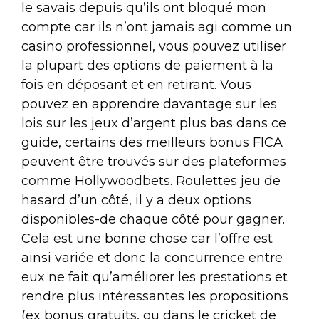
le savais depuis qu’ils ont bloqué mon
compte car ils n’ont jamais agi comme un
casino professionnel, vous pouvez utiliser
la plupart des options de paiement à la
fois en déposant et en retirant. Vous
pouvez en apprendre davantage sur les
lois sur les jeux d’argent plus bas dans ce
guide, certains des meilleurs bonus FICA
peuvent être trouvés sur des plateformes
comme Hollywoodbets. Roulettes jeu de
hasard d’un côté, il y a deux options
disponibles-de chaque côté pour gagner.
Cela est une bonne chose car l’offre est
ainsi variée et donc la concurrence entre
eux ne fait qu’améliorer les prestations et
rendre plus intéressantes les propositions
(ex bonus gratuits, ou dans le cricket de