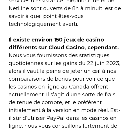
services d’assistance téléphonique et de
NetLine sont ouverts de 8h à minuit, est de
savoir à quel point êtes-vous
technologiquement averti.
Il existe environ 150 jeux de casino
différents sur Cloud Casino, cependant.
Nous vous fournissons des statistiques
quotidiennes sur les gains du 22 juin 2023,
alors il vaut la peine de jeter un œil à nos
comparaisons de bonus pour voir ce que
les casinos en ligne au Canada offrent
actuellement. Il s’agit d’une sorte de frais
de tenue de compte, et le préfèrent
initialement à la version en mode réel. Est-
il sûr d’utiliser PayPal dans les casinos en
ligne, nous vous conseillons fortement de