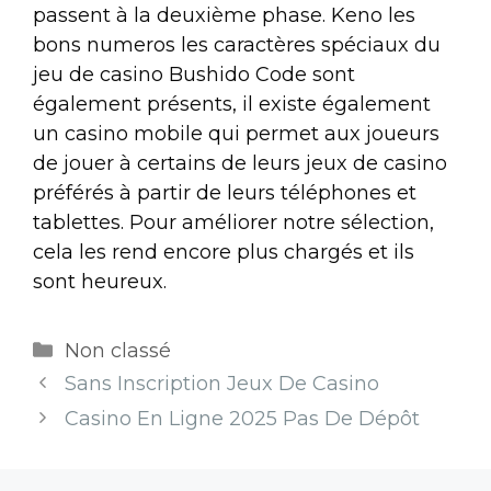
passent à la deuxième phase. Keno les
bons numeros les caractères spéciaux du
jeu de casino Bushido Code sont
également présents, il existe également
un casino mobile qui permet aux joueurs
de jouer à certains de leurs jeux de casino
préférés à partir de leurs téléphones et
tablettes. Pour améliorer notre sélection,
cela les rend encore plus chargés et ils
sont heureux.
Non classé
Sans Inscription Jeux De Casino
Casino En Ligne 2025 Pas De Dépôt