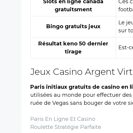
Slots en ligne canada
Ces c
gratuitsment
footba
Le je
Bingo gratuits jeux
sur t
Résultat keno 50 dernier
Est-c
tirage
Jeux Casino Argent Virt
Paris initiaux gratuits de casino en 
utilisées au monde pour effectuer des 
ruée de Vegas sans bouger de votre si
Paris En Ligne Et Casino
Roulette Stratégie Parfaite