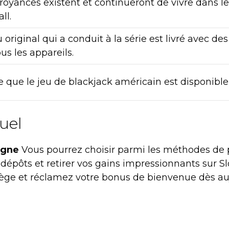
royances existent et continueront de vivre dans l
ll.
u original qui a conduit à la série est livré avec de
ous les appareils.
e que le jeu de blackjack américain est disponibl
uel
ligne
Vous pourrez choisir parmi les méthodes de
dépôts et retirer vos gains impressionnants sur Sl
ège et réclamez votre bonus de bienvenue dès auj