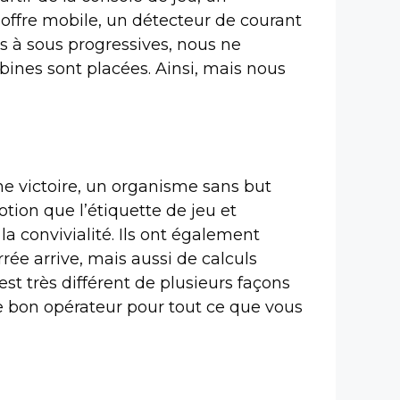
offre mobile, un détecteur de courant
es à sous progressives, nous ne
bines sont placées. Ainsi, mais nous
e victoire, un organisme sans but
otion que l’étiquette de jeu et
la convivialité. Ils ont également
rée arrive, mais aussi de calculs
t très différent de plusieurs façons
le bon opérateur pour tout ce que vous