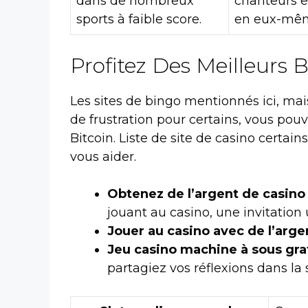
dans de nombreux
chanteurs e
sports à faible score.
en eux-mê
Profitez Des Meilleurs
Les sites de bingo mentionnés ici, mai
de frustration pour certains, vous po
Bitcoin. Liste de site de casino certa
vous aider.
Obtenez de l’argent de casino 
jouant au casino, une invitatio
Jouer au casino avec de l’arge
Jeu casino machine à sous gra
partagiez vos réflexions dans la