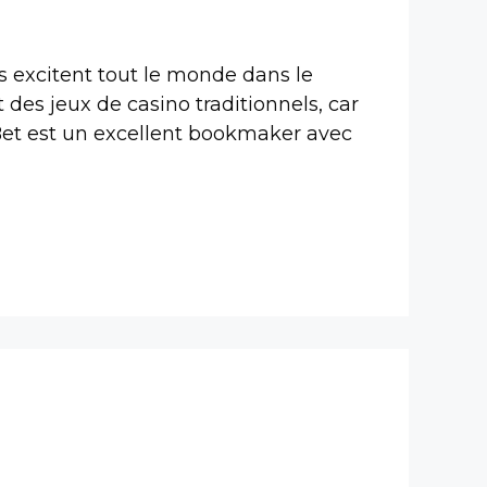
ns excitent tout le monde dans le
 des jeux de casino traditionnels, car
tyBet est un excellent bookmaker avec