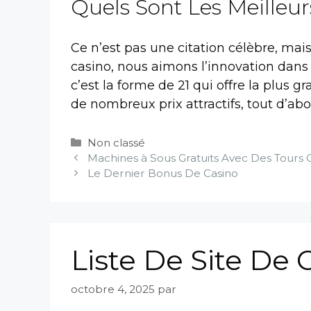
Quels Sont Les Meilleu
Ce n’est pas une citation célèbre, mai
casino, nous aimons l’innovation dans l
c’est la forme de 21 qui offre la plus
de nombreux prix attractifs, tout d’abo
Non classé
Machines à Sous Gratuits Avec Des Tours 
Le Dernier Bonus De Casino
Liste De Site De 
octobre 4, 2025
par