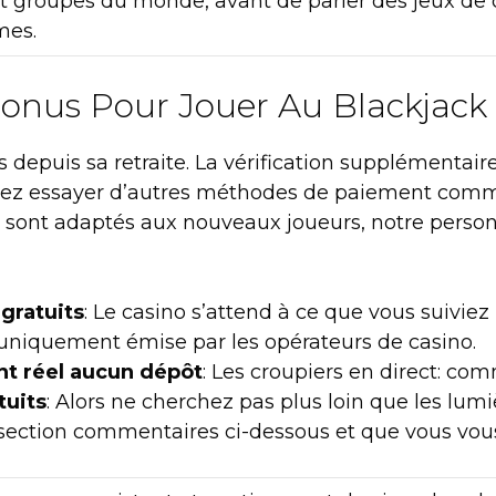
t groupes du monde, avant de parler des jeux de 
mes.
 Bonus Pour Jouer Au Blackjack
s depuis sa retraite. La vérification supplémentair
uvez essayer d’autres méthodes de paiement comme 
ins sont adaptés aux nouveaux joueurs, notre person
gratuits
: Le casino s’attend à ce que vous suiviez
n uniquement émise par les opérateurs de casino.
nt réel aucun dépôt
: Les croupiers en direct: c
tuits
: Alors ne cherchez pas plus loin que les lumi
 section commentaires ci-dessous et que vous vous