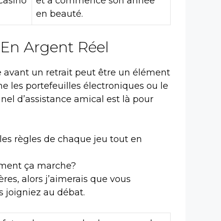
casino
et a commencé son année
en beauté.
 En Argent Réel
e avant un retrait peut être un élément
les portefeuilles électroniques ou le
nel d’assistance amical est là pour
 les règles de chaque jeu tout en
omment ça marche?
ères, alors j’aimerais que vous
 joigniez au débat.