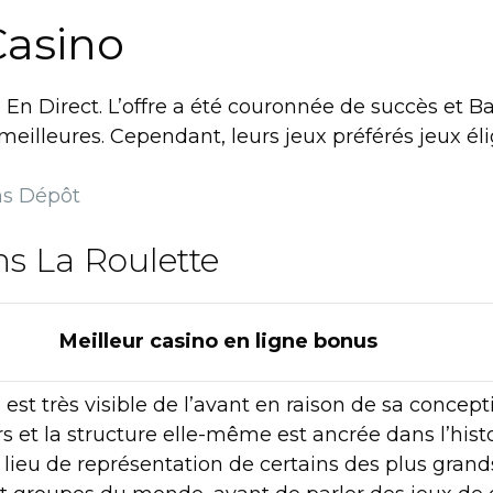
Casino
En Direct. L’offre a été couronnée de succès et B
illeures. Cependant, leurs jeux préférés jeux élig
ns Dépôt
s La Roulette
Meilleur casino en ligne bonus
 est très visible de l’avant en raison de sa concept
rs et la structure elle-même est ancrée dans l’hist
e lieu de représentation de certains des plus grand