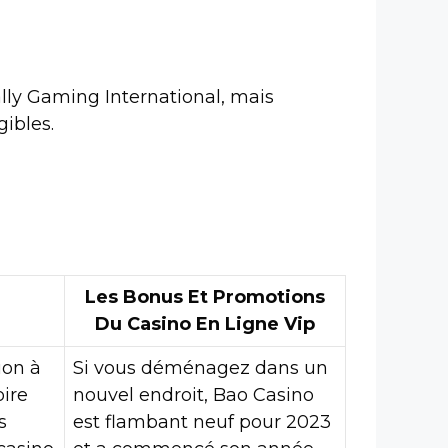
ally Gaming International, mais
ibles.
Les Bonus Et Promotions
Du Casino En Ligne Vip
ion à
Si vous déménagez dans un
oire
nouvel endroit, Bao Casino
s
est flambant neuf pour 2023