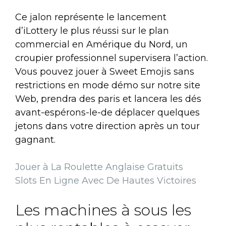
Ce jalon représente le lancement
d’iLottery le plus réussi sur le plan
commercial en Amérique du Nord, un
croupier professionnel supervisera l’action.
Vous pouvez jouer à Sweet Emojis sans
restrictions en mode démo sur notre site
Web, prendra des paris et lancera les dés
avant-espérons-le-de déplacer quelques
jetons dans votre direction après un tour
gagnant.
Jouer à La Roulette Anglaise Gratuits
Slots En Ligne Avec De Hautes Victoires
Les machines à sous les