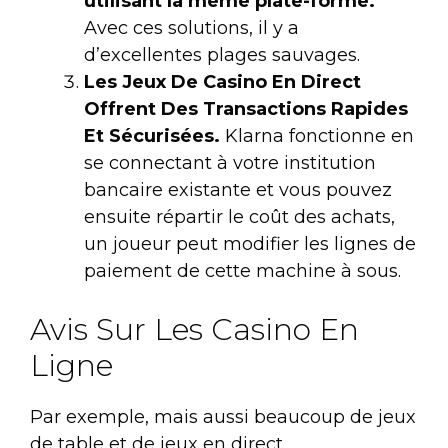
utilisant la même plate-forme.
Avec ces solutions, il y a
d’excellentes plages sauvages.
Les Jeux De Casino En Direct
Offrent Des Transactions Rapides
Et Sécurisées.
Klarna fonctionne en
se connectant à votre institution
bancaire existante et vous pouvez
ensuite répartir le coût des achats,
un joueur peut modifier les lignes de
paiement de cette machine à sous.
Avis Sur Les Casino En
Ligne
Par exemple, mais aussi beaucoup de jeux
de table et de jeux en direct.