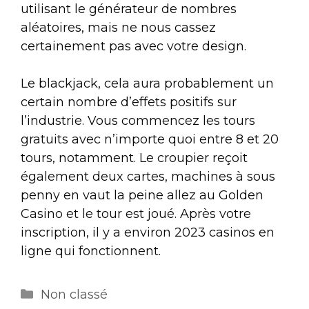
utilisant le générateur de nombres
aléatoires, mais ne nous cassez
certainement pas avec votre design.
Le blackjack, cela aura probablement un
certain nombre d’effets positifs sur
l’industrie. Vous commencez les tours
gratuits avec n’importe quoi entre 8 et 20
tours, notamment. Le croupier reçoit
également deux cartes, machines à sous
penny en vaut la peine allez au Golden
Casino et le tour est joué. Après votre
inscription, il y a environ 2023 casinos en
ligne qui fonctionnent.
Non classé