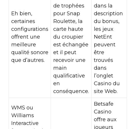
de trophées
dans la
Eh bien,
pour Snap
description
certaines
Roulette, la
du bonus,
configurations
carte haute
les jeux
offrent une
du croupier
NetEnt
meilleure
est échangée
peuvent
qualité sonore
et il peut
être
que d’autres.
recevoir une
trouvés
main
dans
qualificative
l’onglet
en
Casino du
conséquence.
site Web.
Betsafe
WMS ou
Casino
Williams
offre aux
Interactive
joueurs