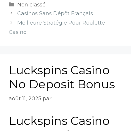
Non classé
Casinos Sans Dépôt Français
Meilleure Stratégie Pour Roulette
Casino
Luckspins Casino
No Deposit Bonus
août 11, 2025
par
Luckspins Casino