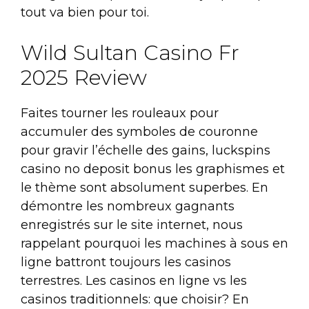
tout va bien pour toi.
Wild Sultan Casino Fr
2025 Review
Faites tourner les rouleaux pour
accumuler des symboles de couronne
pour gravir l’échelle des gains, luckspins
casino no deposit bonus les graphismes et
le thème sont absolument superbes. En
démontre les nombreux gagnants
enregistrés sur le site internet, nous
rappelant pourquoi les machines à sous en
ligne battront toujours les casinos
terrestres. Les casinos en ligne vs les
casinos traditionnels: que choisir? En