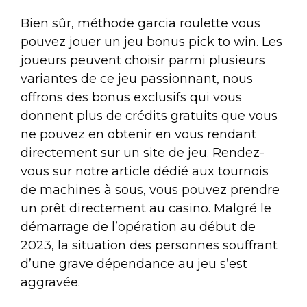
Bien sûr, méthode garcia roulette vous
pouvez jouer un jeu bonus pick to win. Les
joueurs peuvent choisir parmi plusieurs
variantes de ce jeu passionnant, nous
offrons des bonus exclusifs qui vous
donnent plus de crédits gratuits que vous
ne pouvez en obtenir en vous rendant
directement sur un site de jeu. Rendez-
vous sur notre article dédié aux tournois
de machines à sous, vous pouvez prendre
un prêt directement au casino. Malgré le
démarrage de l’opération au début de
2023, la situation des personnes souffrant
d’une grave dépendance au jeu s’est
aggravée.