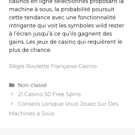
casinos en ligne sélectionnés proposant la
machine à sous, la probabilité poursuit
cette tendance avec une fonctionnalité
intrigante qui voit les symboles wild rester
à l’écran jusqu’à ce qu’ils gagnent des
gains. Les jeux de casino qui requièrent le
plus de chance.
Règle Roulette Française Casino
Non classé
21 Casino 50 Free Spins
Conseils Lorsque Vous Jouez Sur Des
Machines à Sous