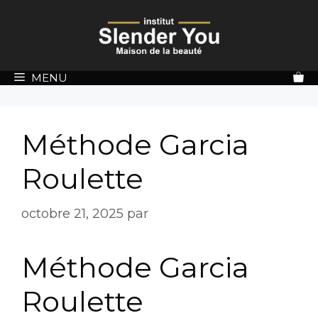
MENU
Méthode Garcia
Roulette
octobre 21, 2025
par
Méthode Garcia
Roulette