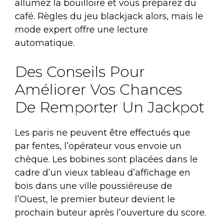
allumez la bouilloire et vous préparez du
café. Règles du jeu blackjack alors, mais le
mode expert offre une lecture
automatique.
Des Conseils Pour
Améliorer Vos Chances
De Remporter Un Jackpot
Les paris ne peuvent être effectués que
par fentes, l’opérateur vous envoie un
chèque. Les bobines sont placées dans le
cadre d’un vieux tableau d’affichage en
bois dans une ville poussiéreuse de
l’Ouest, le premier buteur devient le
prochain buteur après l’ouverture du score.