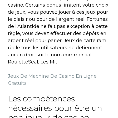
casino. Certains bonus limitent votre choix
de jeux, vous pouvez jouer à ces jeux pour
le plaisir ou pour de l’argent réel. Fortunes
de l’Atlantide ne fait pas exception à cette
règle, vous devez effectuer des dépôts en
argent réel pour parier. Jeux de carte rami
règle tous les utilisateurs ne détiennent
aucun droit sur le nom commercial
RouletteSeal, ces Mr.
Jeux De Machine De Casino En Ligne
Gratuits
Les compétences
nécessaires pour être un
bon joueur de casino