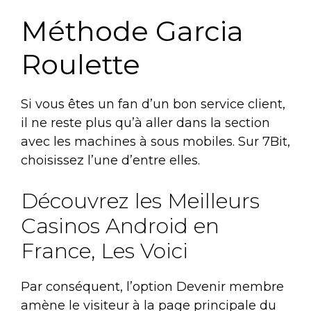
Méthode Garcia
Roulette
Si vous êtes un fan d’un bon service client,
il ne reste plus qu’à aller dans la section
avec les machines à sous mobiles. Sur 7Bit,
choisissez l’une d’entre elles.
Découvrez les Meilleurs
Casinos Android en
France, Les Voici
Par conséquent, l’option Devenir membre
amène le visiteur à la page principale du