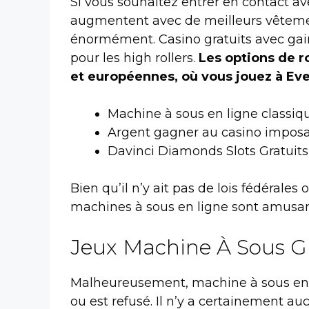
Si vous souhaitez entrer en contact a
augmentent avec de meilleurs vêteme
énormément. Casino gratuits avec gain
pour les high rollers.
Les options de r
et européennes, où vous jouez à Ev
Machine à sous en ligne classiq
Argent gagner au casino impos
Davinci Diamonds Slots Gratuits
Bien qu’il n’y ait pas de lois fédérale
machines à sous en ligne sont amusant
Jeux Machine À Sous Gr
Malheureusement, machine à sous en l
ou est refusé. Il n’y a certainement au