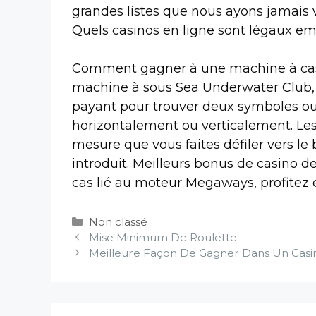
grandes listes que nous ayons jamais v
Quels casinos en ligne sont légaux e
Comment gagner à une machine à casin
machine à sous Sea Underwater Club, v
payant pour trouver deux symboles ou 
horizontalement ou verticalement. Les
mesure que vous faites défiler vers le b
introduit. Meilleurs bonus de casino 
cas lié au moteur Megaways, profitez 
Non classé
Mise Minimum De Roulette
Meilleure Façon De Gagner Dans Un Casi