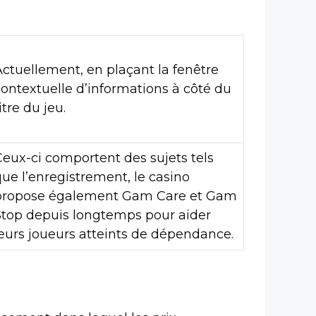
Actuellement, en plaçant la fenêtre
contextuelle d’informations à côté du
itre du jeu.
Ceux-ci comportent des sujets tels
ue l’enregistrement, le casino
propose également Gam Care et Gam
Stop depuis longtemps pour aider
leurs joueurs atteints de dépendance.