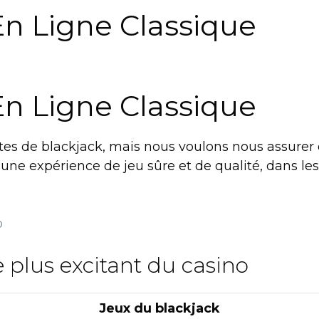
n Ligne Classique
n Ligne Classique
tes de blackjack, mais nous voulons nous assurer qu
r une expérience de jeu sûre et de qualité, dans le
o
le plus excitant du casino
Jeux du blackjack