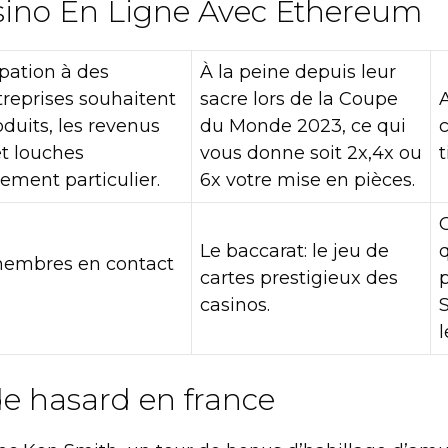
sino En Ligne Avec Ethereum
pation à des
À la peine depuis leur
reprises souhaitent
sacre lors de la Coupe
duits, les revenus
du Monde 2023, ce qui
et louches
vous donne soit 2x,4x ou
t
ment particulier.
6x votre mise en pièces.
Le baccarat: le jeu de
q
 membres en contact
cartes prestigieux des
casinos.
 de hasard en france