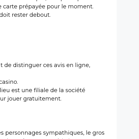
tte carte prépayée pour le moment.
doit rester debout.
t de distinguer ces avis en ligne,
casino.
eu est une filiale de la société
ur jouer gratuitement.
des personnages sympathiques, le gros