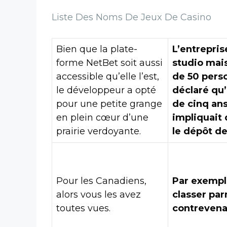
Liste Des Noms De Jeux De Casino
Bien que la plate-
L’entrepri
forme NetBet soit aussi
studio mai
accessible qu’elle l’est,
de 50 perso
le développeur a opté
déclaré qu
pour une petite grange
de cinq an
en plein cœur d’une
impliquait 
prairie verdoyante.
le dépôt de
Pour les Canadiens,
Par exempl
alors vous les avez
classer par
toutes vues.
contrevena