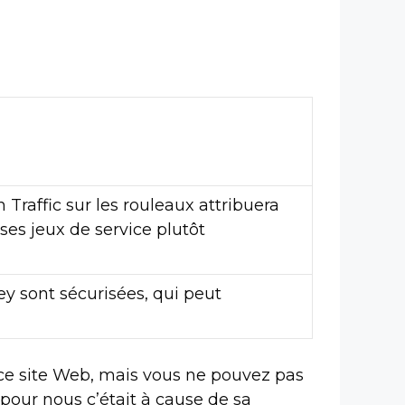
 Traffic sur les rouleaux attribuera
 ses jeux de service plutôt
 sont sécurisées, qui peut
 ce site Web, mais vous ne pouvez pas
 pour nous c’était à cause de sa