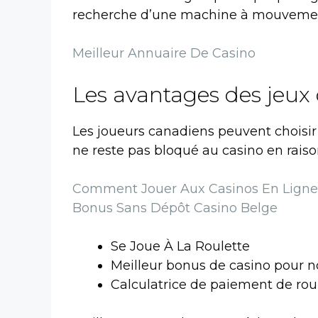
recherche d’une machine à mouvement 
Meilleur Annuaire De Casino
Les avantages des jeux 
Les joueurs canadiens peuvent choisi
ne reste pas bloqué au casino en rais
Comment Jouer Aux Casinos En Ligne 
Bonus Sans Dépôt Casino Belge
Se Joue À La Roulette
Meilleur bonus de casino pour 
Calculatrice de paiement de roul