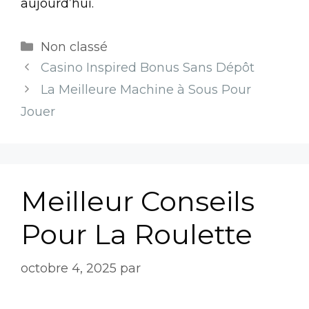
aujourd’hui.
Non classé
Casino Inspired Bonus Sans Dépôt
La Meilleure Machine à Sous Pour
Jouer
Meilleur Conseils
Pour La Roulette
octobre 4, 2025
par