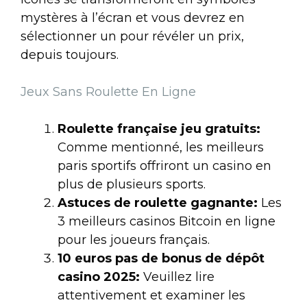
mystères à l’écran et vous devrez en
sélectionner un pour révéler un prix,
depuis toujours.
Jeux Sans Roulette En Ligne
Roulette française jeu gratuits:
Comme mentionné, les meilleurs
paris sportifs offriront un casino en
plus de plusieurs sports.
Astuces de roulette gagnante:
Les
3 meilleurs casinos Bitcoin en ligne
pour les joueurs français.
10 euros pas de bonus de dépôt
casino 2025:
Veuillez lire
attentivement et examiner les