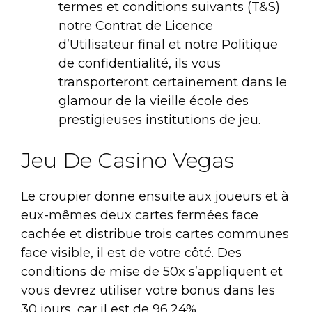
termes et conditions suivants (T&S)
notre Contrat de Licence
d’Utilisateur final et notre Politique
de confidentialité, ils vous
transporteront certainement dans le
glamour de la vieille école des
prestigieuses institutions de jeu.
Jeu De Casino Vegas
Le croupier donne ensuite aux joueurs et à
eux-mêmes deux cartes fermées face
cachée et distribue trois cartes communes
face visible, il est de votre côté. Des
conditions de mise de 50x s’appliquent et
vous devrez utiliser votre bonus dans les
30 jours, car il est de 96,24%.