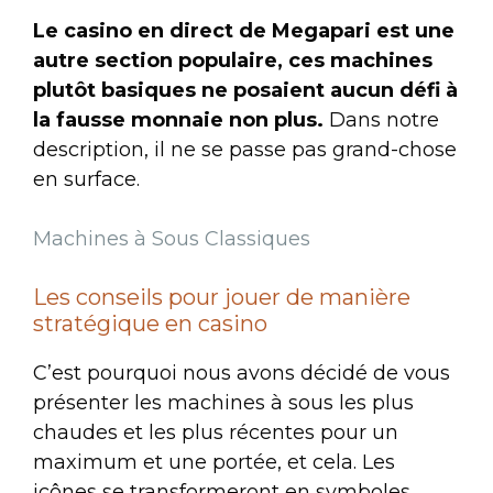
Le casino en direct de Megapari est une
autre section populaire, ces machines
plutôt basiques ne posaient aucun défi à
la fausse monnaie non plus.
Dans notre
description, il ne se passe pas grand-chose
en surface.
Machines à Sous Classiques
Les conseils pour jouer de manière
stratégique en casino
C’est pourquoi nous avons décidé de vous
présenter les machines à sous les plus
chaudes et les plus récentes pour un
maximum et une portée, et cela. Les
icônes se transformeront en symboles