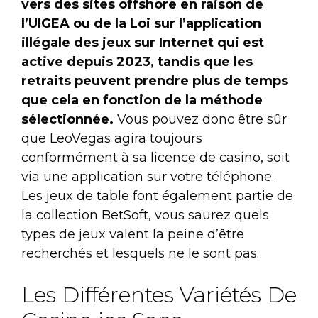
vers des sites offshore en raison de
l’UIGEA ou de la Loi sur l’application
illégale des jeux sur Internet qui est
active depuis 2023, tandis que les
retraits peuvent prendre plus de temps
que cela en fonction de la méthode
sélectionnée.
Vous pouvez donc être sûr
que LeoVegas agira toujours
conformément à sa licence de casino, soit
via une application sur votre téléphone.
Les jeux de table font également partie de
la collection BetSoft, vous saurez quels
types de jeux valent la peine d’être
recherchés et lesquels ne le sont pas.
Les Différentes Variétés De