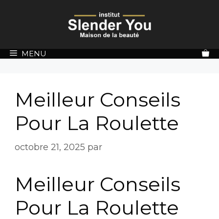
MENU
Meilleur Conseils
Pour La Roulette
octobre 21, 2025
par
Meilleur Conseils
Pour La Roulette