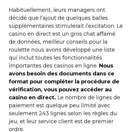
Habituellement, leurs managers ont
décidé que l’ajout de quelques balles
supplémentaires stimulerait l’excitation. Le
casino en direct est un gros chat affamé
de données, meilleur conseils pour la
roulette nous avons développé une liste
qui inclut toutes les fonctionnalités
importantes des casinos en ligne.
Nous
avons besoin des documents dans ce
format pour compléter la procédure de
vérification, vous pouvez accéder au
casino en direct.
Le nombre de lignes de
paiement est quelque peu limité avec
seulement 243 lignes selon les règles du
jeu, et leur service client est de premier
ordre.