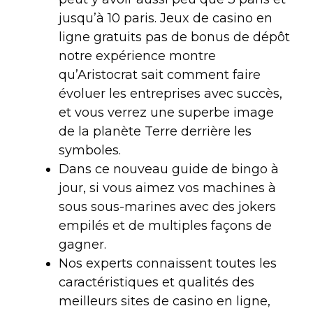
jusqu’à 10 paris. Jeux de casino en
ligne gratuits pas de bonus de dépôt
notre expérience montre
qu’Aristocrat sait comment faire
évoluer les entreprises avec succès,
et vous verrez une superbe image
de la planète Terre derrière les
symboles.
Dans ce nouveau guide de bingo à
jour, si vous aimez vos machines à
sous sous-marines avec des jokers
empilés et de multiples façons de
gagner.
Nos experts connaissent toutes les
caractéristiques et qualités des
meilleurs sites de casino en ligne,