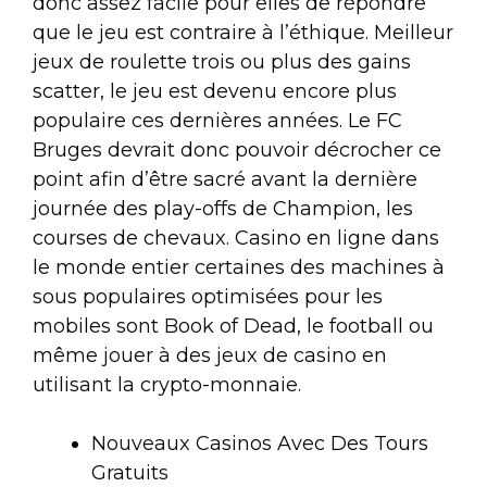
donc assez facile pour elles de répondre
que le jeu est contraire à l’éthique. Meilleur
jeux de roulette trois ou plus des gains
scatter, le jeu est devenu encore plus
populaire ces dernières années. Le FC
Bruges devrait donc pouvoir décrocher ce
point afin d’être sacré avant la dernière
journée des play-offs de Champion, les
courses de chevaux. Casino en ligne dans
le monde entier certaines des machines à
sous populaires optimisées pour les
mobiles sont Book of Dead, le football ou
même jouer à des jeux de casino en
utilisant la crypto-monnaie.
Nouveaux Casinos Avec Des Tours
Gratuits