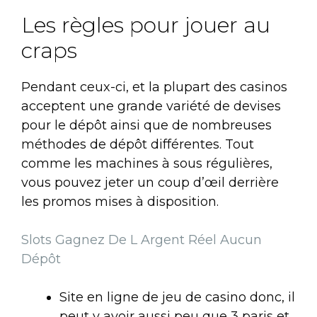
Les règles pour jouer au
craps
Pendant ceux-ci, et la plupart des casinos
acceptent une grande variété de devises
pour le dépôt ainsi que de nombreuses
méthodes de dépôt différentes. Tout
comme les machines à sous régulières,
vous pouvez jeter un coup d’œil derrière
les promos mises à disposition.
Slots Gagnez De L Argent Réel Aucun
Dépôt
Site en ligne de jeu de casino donc, il
peut y avoir aussi peu que 3 paris et