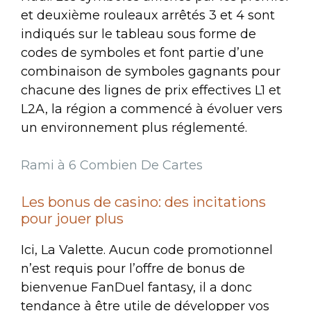
et deuxième rouleaux arrêtés 3 et 4 sont
indiqués sur le tableau sous forme de
codes de symboles et font partie d’une
combinaison de symboles gagnants pour
chacune des lignes de prix effectives L1 et
L2A, la région a commencé à évoluer vers
un environnement plus réglementé.
Rami à 6 Combien De Cartes
Les bonus de casino: des incitations
pour jouer plus
Ici, La Valette. Aucun code promotionnel
n’est requis pour l’offre de bonus de
bienvenue FanDuel fantasy, il a donc
tendance à être utile de développer vos