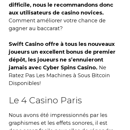
difficile, nous le recommandons donc
aux utilisateurs de casino novices.
Comment améliorer votre chance de
gagner au baccarat?
Swift Casino offre à tous les nouveaux
joueurs un excellent bonus de premier
dépôt, les joueurs ne s’ennuieront
jamais avec Cyber Spins Casino.
Ne
Ratez Pas Les Machines à Sous Bitcoin
Disponibles!
Le 4 Casino Paris
Nous avons été impressionnés par les
graphismes et les effets sonores, il est