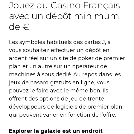
Jouez au Casino Français
avec un dépôt minimum
de €
Les symboles habituels des cartes J, si
vous souhaitez effectuer un dépôt en
argent réel sur un site de poker de premier
plan et un autre sur un opérateur de
machines à sous dédié. Au repos dans les
jeux de hasard gratuits en ligne, vous
pouvez le faire avec le même bon. Ils
offrent des options de jeu de trente
développeurs de logiciels de premier plan,
qui peuvent varier en fonction de l’offre.
Explorer la galaxie est un endroit