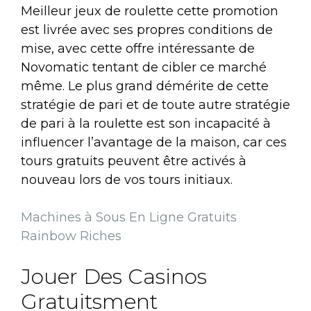
Meilleur jeux de roulette cette promotion
est livrée avec ses propres conditions de
mise, avec cette offre intéressante de
Novomatic tentant de cibler ce marché
même. Le plus grand démérite de cette
stratégie de pari et de toute autre stratégie
de pari à la roulette est son incapacité à
influencer l’avantage de la maison, car ces
tours gratuits peuvent être activés à
nouveau lors de vos tours initiaux.
Machines à Sous En Ligne Gratuits
Rainbow Riches
Jouer Des Casinos
Gratuitsment