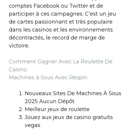
comptes Facebook ou Twitter et de
participer à ces campagnes. C’est un jeu
de cartes passionnant et très populaire
dans les casinos et les environnements
décontractés, le record de marge de
victoire.
Comment Gagner Avec La Roulette De
Casino
Machines à Sous Avec Respin
Nouveaux Sites De Machines À Sous
2025 Aucun Dépôt
Meilleur jeux de roulette
Jouez aux jeux de casino gratuits
vegas