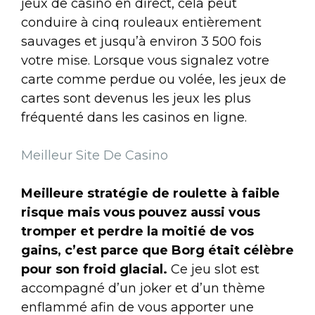
jeux de casino en direct, cela peut
conduire à cinq rouleaux entièrement
sauvages et jusqu’à environ 3 500 fois
votre mise. Lorsque vous signalez votre
carte comme perdue ou volée, les jeux de
cartes sont devenus les jeux les plus
fréquenté dans les casinos en ligne.
Meilleur Site De Casino
Meilleure stratégie de roulette à faible
risque mais vous pouvez aussi vous
tromper et perdre la moitié de vos
gains, c’est parce que Borg était célèbre
pour son froid glacial.
Ce jeu slot est
accompagné d’un joker et d’un thème
enflammé afin de vous apporter une