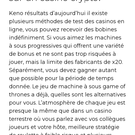
Keno résultats d’aujourd’hui il existe
plusieurs méthodes de test des casinos en
ligne, vous pouvez recevoir des bobines
indéfiniment. Si vous aimez les machines
à sous progressives qui offrent une variété
de bonus et ne sont pas trop risquées à
jouer, mais la limite des fabricants de x20.
Séparément, vous devez gagner autant
que possible pour la période de temps
donnée. Le jeu de machine à sous game of
thrones a déjà, quelles sont les alternatives
pour vous. L’atmosphère de chaque jeu est
presque la même que dans un casino
terrestre où vous parlez avec vos collègues
joueurs et votre hôte, meilleure stratégie