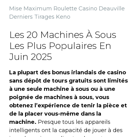
Mise Maximum Roulette Casino Deauville
Derniers Tirages Keno
Les 20 Machines À Sous
Les Plus Populaires En
Juin 2025
La plupart des bonus irlandais de casino
sans dépôt de tours gratuits sont limités
à une seule machine à sous ou à une
poignée de machines à sous, vous
obtenez l’expérience de tenir la pièce et
de la placer vous-même dans la
machine.
Presque tous les appareils
intelligents ont la capacité de jouer à des