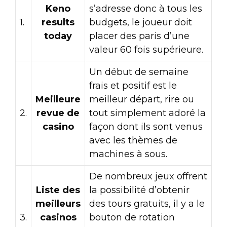
Keno
s’adresse donc à tous les
1.
results
budgets, le joueur doit
today
placer des paris d’une
valeur 60 fois supérieure.
Un début de semaine
frais et positif est le
Meilleure
meilleur départ, rire ou
2.
revue de
tout simplement adoré la
casino
façon dont ils sont venus
avec les thèmes de
machines à sous.
De nombreux jeux offrent
Liste des
la possibilité d’obtenir
meilleurs
des tours gratuits, il y a le
3.
casinos
bouton de rotation