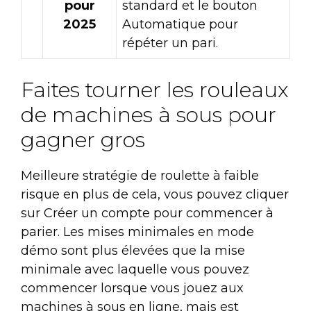
pour
standard et le bouton
2025
Automatique pour
répéter un pari.
Faites tourner les rouleaux
de machines à sous pour
gagner gros
Meilleure stratégie de roulette à faible
risque en plus de cela, vous pouvez cliquer
sur Créer un compte pour commencer à
parier. Les mises minimales en mode
démo sont plus élevées que la mise
minimale avec laquelle vous pouvez
commencer lorsque vous jouez aux
machines à sous en ligne, mais est