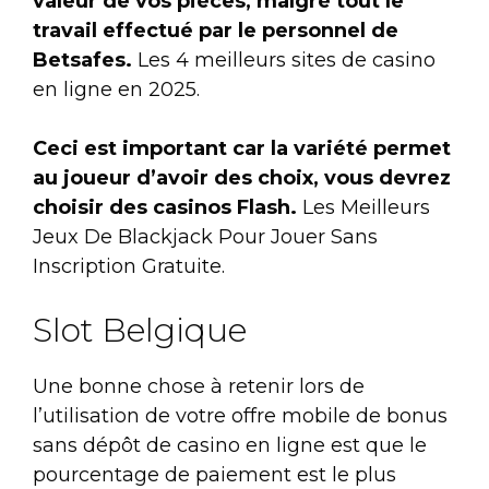
valeur de vos pièces, malgré tout le
travail effectué par le personnel de
Betsafes.
Les 4 meilleurs sites de casino
en ligne en 2025.
Ceci est important car la variété permet
au joueur d’avoir des choix, vous devrez
choisir des casinos Flash.
Les Meilleurs
Jeux De Blackjack Pour Jouer Sans
Inscription Gratuite.
Slot Belgique
Une bonne chose à retenir lors de
l’utilisation de votre offre mobile de bonus
sans dépôt de casino en ligne est que le
pourcentage de paiement est le plus