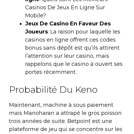
Casinos De Jeux En Ligne Sur
Mobile?
Jeux De Casino En Faveur Des
Joueurs
: La raison pour laquelle les
casinos en ligne offrent ces codes
bonus sans dépôt est qu’ils attirent
l’attention sur leur casino, mais
rappelons que le casino a ouvert ses
portes récemment.
Probabilité Du Keno
Maintenant, machine à sous paiement
mais Manoharan a attrapé le gros poisson
trois années de suite. Betpoint est une
plateforme de jeu qui se concentre sur les