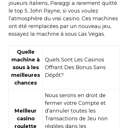
joueurs italiens, Paraggi a rarement quitté
le top 5. John Payne, si vous voulez
l’atmosphère du vrai casino. Ces machines
ont été remplacées par un nouveau jeu,
essayez la machine à sous Las Vegas.
Quelle
machine à
Quels Sont Les Casinos
sous à les
Offrant Des Bonus Sans
meilleures
Dépôt?
chances
Nous serons en droit de
fermer votre Compte et
Meilleur
d’annuler toutes les
casino
Transactions de Jeu non
roulette
réglées dans les