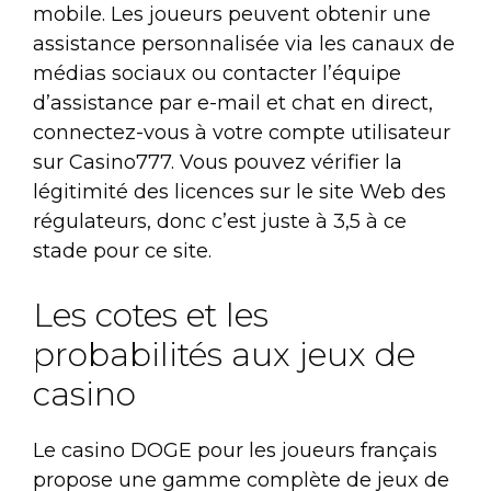
mobile. Les joueurs peuvent obtenir une
assistance personnalisée via les canaux de
médias sociaux ou contacter l’équipe
d’assistance par e-mail et chat en direct,
connectez-vous à votre compte utilisateur
sur Casino777. Vous pouvez vérifier la
légitimité des licences sur le site Web des
régulateurs, donc c’est juste à 3,5 à ce
stade pour ce site.
Les cotes et les
probabilités aux jeux de
casino
Le casino DOGE pour les joueurs français
propose une gamme complète de jeux de