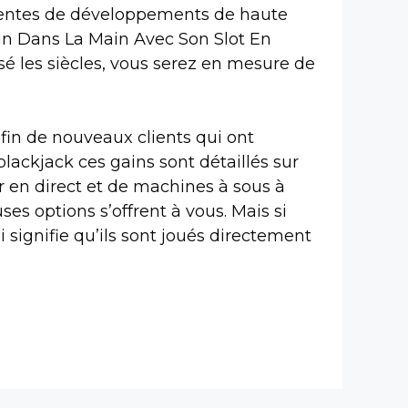
ttentes de développements de haute
in Dans La Main Avec Son Slot En
sé les siècles, vous serez en mesure de
afin de nouveaux clients qui ont
ackjack ces gains sont détaillés sur
r en direct et de machines à sous à
s options s’offrent à vous. Mais si
ui signifie qu’ils sont joués directement