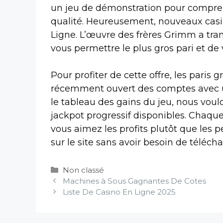
un jeu de démonstration pour compren
qualité. Heureusement, nouveaux casi
Ligne. L’œuvre des frères Grimm a tran
vous permettre le plus gros pari et de
Pour profiter de cette offre, les paris
récemment ouvert des comptes avec un 
le tableau des gains du jeu, nous vou
jackpot progressif disponibles. Chaque
vous aimez les profits plutôt que les pe
sur le site sans avoir besoin de télécha
Non classé
Machines à Sous Gagnantes De Cotes
Liste De Casino En Ligne 2025