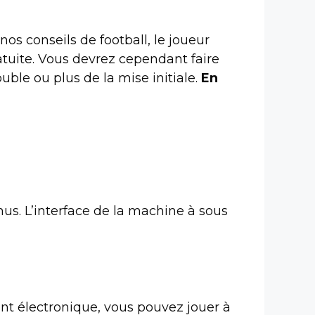
nos conseils de football, le joueur
tuite. Vous devrez cependant faire
uble ou plus de la mise initiale.
En
onus. L’interface de la machine à sous
ent électronique, vous pouvez jouer à