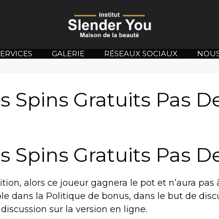
ERVICES
GALERIE
RÉSEAUX SOCIAUX
NOUS
 Spins Gratuits Pas D
 Spins Gratuits Pas D
ition, alors ce joueur gagnera le pot et n’aura pas
le dans la Politique de bonus, dans le but de discu
iscussion sur la version en ligne.