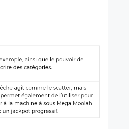
exemple, ainsi que le pouvoir de
crire des catégories.
êche agit comme le scatter, mais
 permet également de l’utiliser pour
er à la machine à sous Mega Moolah
 un jackpot progressif.