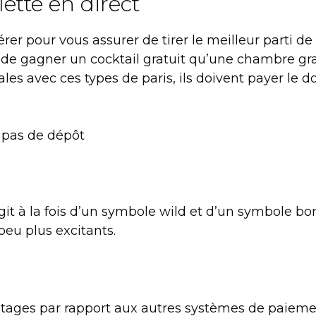
ette en direct
er pour vous assurer de tirer le meilleur parti de 
de gagner un cocktail gratuit qu’une chambre gra
les avec ces types de paris, ils doivent payer le do
 pas de dépôt
’agit à la fois d’un symbole wild et d’un symbole b
peu plus excitants.
avantages par rapport aux autres systèmes de paiem