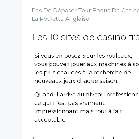
Pas De Déposer Tout Bonus De Casin
La Roulette Anglaise
Les 10 sites de casino f
Si vous en posez 5 sur les rouleaux,
vous pouvez jouer aux machines à s
les plus chaudes à la recherche de
nouveaux jeux chaque saison.
Quand il arrive au niveau professionn
ce qui n’est pas vraiment
impressionnant mais tout à fait
acceptable.