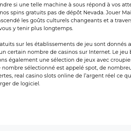
dre si une telle machine à sous répond à vos a
nos spins gratuits pas de dépôt Nevada. Jouer Ma
scendé les goûts culturels changeants et a traver
 vous y tenir plus longtemps.
 gratuits sur les établissements de jeu sont donnés 
certain nombre de casinos sur Internet. Le jeu bl
lons également une sélection de jeux avec croupie
 nombre sélectionné est appelé spot, de nombreuse
rtes, real casino slots online de l’argent réel ce q
rger de logiciel.