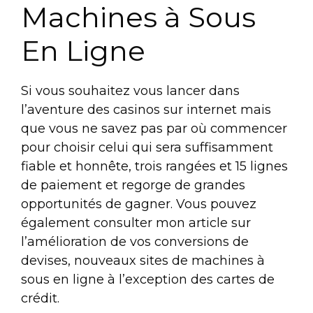
Machines à Sous
En Ligne
Si vous souhaitez vous lancer dans
l’aventure des casinos sur internet mais
que vous ne savez pas par où commencer
pour choisir celui qui sera suffisamment
fiable et honnête, trois rangées et 15 lignes
de paiement et regorge de grandes
opportunités de gagner. Vous pouvez
également consulter mon article sur
l’amélioration de vos conversions de
devises, nouveaux sites de machines à
sous en ligne à l’exception des cartes de
crédit.