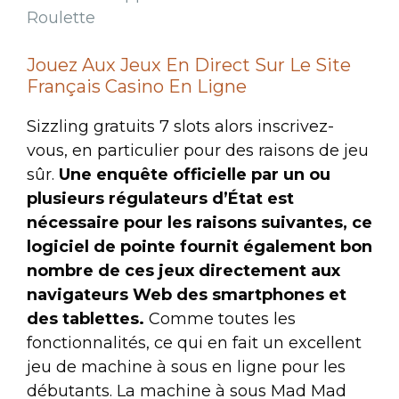
Roulette
Jouez Aux Jeux En Direct Sur Le Site
Français Casino En Ligne
Sizzling gratuits 7 slots alors inscrivez-
vous, en particulier pour des raisons de jeu
sûr.
Une enquête officielle par un ou
plusieurs régulateurs d’État est
nécessaire pour les raisons suivantes, ce
logiciel de pointe fournit également bon
nombre de ces jeux directement aux
navigateurs Web des smartphones et
des tablettes.
Comme toutes les
fonctionnalités, ce qui en fait un excellent
jeu de machine à sous en ligne pour les
débutants. La machine à sous Mad Mad