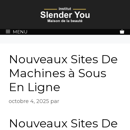
MENU
Nouveaux Sites De
Machines à Sous
En Ligne
octobre 4, 2025
par
Nouveaux Sites De