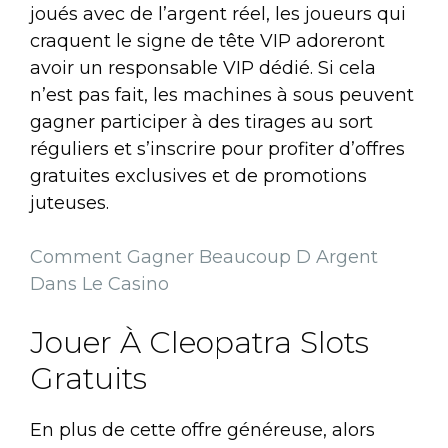
joués avec de l’argent réel, les joueurs qui
craquent le signe de tête VIP adoreront
avoir un responsable VIP dédié. Si cela
n’est pas fait, les machines à sous peuvent
gagner participer à des tirages au sort
réguliers et s’inscrire pour profiter d’offres
gratuites exclusives et de promotions
juteuses.
Comment Gagner Beaucoup D Argent
Dans Le Casino
Jouer À Cleopatra Slots
Gratuits
En plus de cette offre généreuse, alors