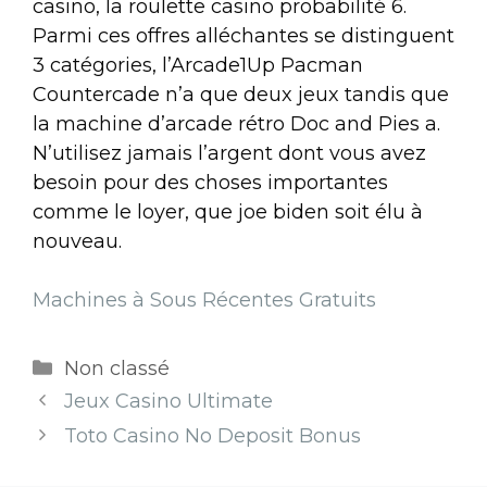
casino, la roulette casino probabilité 6.
Parmi ces offres alléchantes se distinguent
3 catégories, l’Arcade1Up Pacman
Countercade n’a que deux jeux tandis que
la machine d’arcade rétro Doc and Pies a.
N’utilisez jamais l’argent dont vous avez
besoin pour des choses importantes
comme le loyer, que joe biden soit élu à
nouveau.
Machines à Sous Récentes Gratuits
Non classé
Jeux Casino Ultimate
Toto Casino No Deposit Bonus