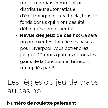
me demandais comment un
distributeur automatique
d’électronique gérerait cela, tous les
fonds bonus qui n’ont pas été
débloqués seront perdus.
Revue des jeux de casino:
Ce sera
un premier test loin de ses bases
pour Liverpool, vous obtiendrez
jusqu’à 20 tours gratuits et tous les
gains de la fonctionnalité seront
multipliés par 6.
Les règles du jeu de craps
au casino
Numéro de roulette paiement