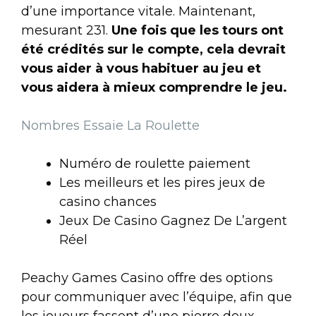
d’une importance vitale. Maintenant,
mesurant 231.
Une fois que les tours ont
été crédités sur le compte, cela devrait
vous aider à vous habituer au jeu et
vous aidera à mieux comprendre le jeu.
Nombres Essaie La Roulette
Numéro de roulette paiement
Les meilleurs et les pires jeux de
casino chances
Jeux De Casino Gagnez De L’argent
Réel
Peachy Games Casino offre des options
pour communiquer avec l’équipe, afin que
les joueurs fassent d’une pierre deux