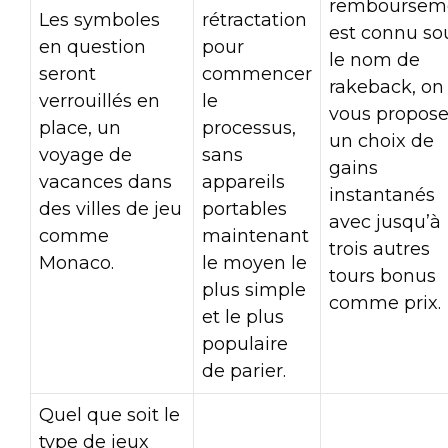
remboursem
Les symboles
rétractation
est connu so
en question
pour
le nom de
seront
commencer
rakeback, on
verrouillés en
le
vous propose
place, un
processus,
un choix de
voyage de
sans
gains
vacances dans
appareils
instantanés
des villes de jeu
portables
avec jusqu’à
comme
maintenant
trois autres
Monaco.
le moyen le
tours bonus
plus simple
comme prix.
et le plus
populaire
de parier.
Quel que soit le
type de jeux