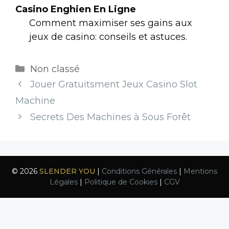
Casino Enghien En Ligne
Comment maximiser ses gains aux
jeux de casino: conseils et astuces.
Non classé
Jouer Gratuitsment Jeux Casino Slot
Machine
Secrets Des Machines à Sous Forêt
© 2026
SLENDER YOU
|
Conditions Générales
|
Mentions
Légales
|
Politique de Cookies
|
CGV