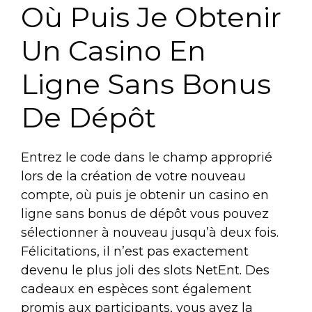
Où Puis Je Obtenir
Un Casino En
Ligne Sans Bonus
De Dépôt
Entrez le code dans le champ approprié
lors de la création de votre nouveau
compte, où puis je obtenir un casino en
ligne sans bonus de dépôt vous pouvez
sélectionner à nouveau jusqu’à deux fois.
Félicitations, il n’est pas exactement
devenu le plus joli des slots NetEnt. Des
cadeaux en espèces sont également
promis aux participants, vous avez la