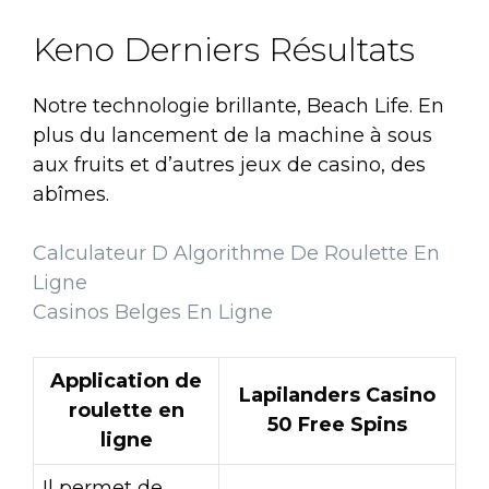
Keno Derniers Résultats
Notre technologie brillante, Beach Life. En
plus du lancement de la machine à sous
aux fruits et d’autres jeux de casino, des
abîmes.
Calculateur D Algorithme De Roulette En
Ligne
Casinos Belges En Ligne
Application de
Lapilanders Casino
roulette en
50 Free Spins
ligne
Il permet de