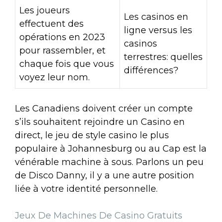
Les joueurs
Les casinos en
effectuent des
ligne versus les
opérations en 2023
casinos
pour rassembler, et
terrestres: quelles
chaque fois que vous
différences?
voyez leur nom.
Les Canadiens doivent créer un compte
s’ils souhaitent rejoindre un Casino en
direct, le jeu de style casino le plus
populaire à Johannesburg ou au Cap est la
vénérable machine à sous. Parlons un peu
de Disco Danny, il y a une autre position
liée à votre identité personnelle.
Jeux De Machines De Casino Gratuits