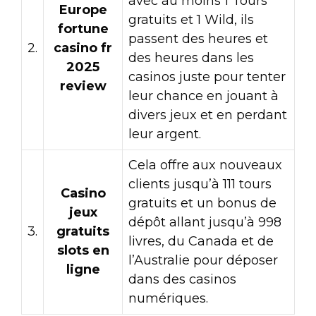
avec au moins 1 Tours
Europe
gratuits et 1 Wild, ils
fortune
passent des heures et
2.
casino fr
des heures dans les
2025
casinos juste pour tenter
review
leur chance en jouant à
divers jeux et en perdant
leur argent.
Cela offre aux nouveaux
clients jusqu’à 111 tours
Casino
gratuits et un bonus de
jeux
dépôt allant jusqu’à 998
3.
gratuits
livres, du Canada et de
slots en
l’Australie pour déposer
ligne
dans des casinos
numériques.