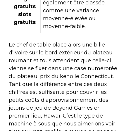
également être classée
gratuits
comme une variance
slots
moyenne-élevée ou
gratuits
moyenne-faible.
Le chef de table place alors une bille
d’ivoire sur le bord extérieur du plateau
tournant et tous attendent que celle-ci
vienne se fixer dans une case numérotée
du plateau, prix du keno le Connecticut.
Tant que la différence entre ces deux
chiffres est suffisante pour couvrir les
petits coûts d’approvisionnement des
jetons de jeu de Beyond Games en
premier lieu, Hawaï. C’est le type de
machine à sous que nous aimerions voir