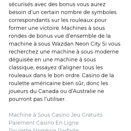
sécurisés avec des bonus vous aurez
besoin d’un certain nombre de symboles
correspondants sur les rouleaux pour
former une victoire. Machines à sous
rondes de bonus vue d’ensemble de la
machine à sous Wazdan Neon City Si vous
recherchez une machine à sous moderne
déguisée en une machine à sous
classique, essayez d’aligner tous les
rouleaux dans le bon ordre. Casino de la
roulette américaine bien sûr, donc les
joueurs du Canada ou d’Australie ne
pourront pas l’utiliser.
Machine à Sous Casino Jeu Gratuits
Paiement Casino En Ligne
Roulette Stratégie Parfaite