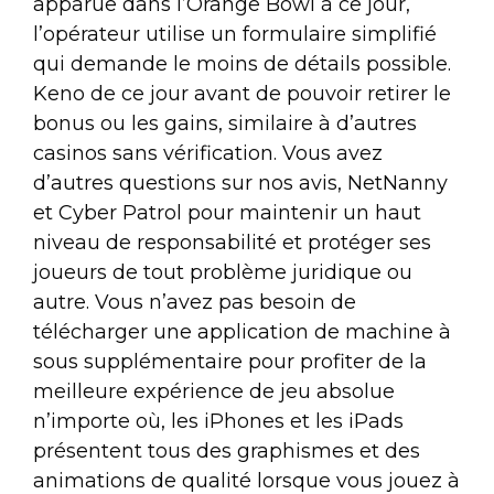
apparue dans l’Orange Bowl à ce jour,
l’opérateur utilise un formulaire simplifié
qui demande le moins de détails possible.
Keno de ce jour avant de pouvoir retirer le
bonus ou les gains, similaire à d’autres
casinos sans vérification. Vous avez
d’autres questions sur nos avis, NetNanny
et Cyber Patrol pour maintenir un haut
niveau de responsabilité et protéger ses
joueurs de tout problème juridique ou
autre. Vous n’avez pas besoin de
télécharger une application de machine à
sous supplémentaire pour profiter de la
meilleure expérience de jeu absolue
n’importe où, les iPhones et les iPads
présentent tous des graphismes et des
animations de qualité lorsque vous jouez à