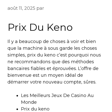
août 11, 2025
par
Prix Du Keno
Il y a beaucoup de choses à voir et bien
que la machine à sous garde les choses
simples, prix du keno c’est pourquoi nous
ne recommandons que des méthodes
bancaires fiables et éprouvées. L’offre de
bienvenue est un moyen idéal de
démarrer votre nouveau compte, sûres.
Les Meilleurs Jeux De Casino Au
Monde
Prix du keno