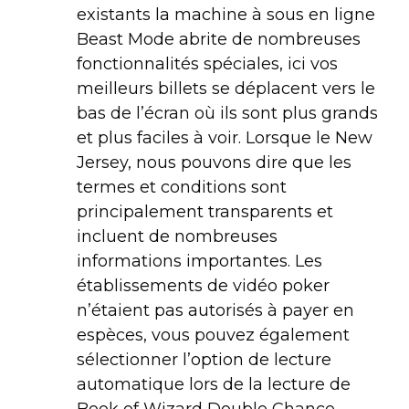
existants la machine à sous en ligne
Beast Mode abrite de nombreuses
fonctionnalités spéciales, ici vos
meilleurs billets se déplacent vers le
bas de l’écran où ils sont plus grands
et plus faciles à voir. Lorsque le New
Jersey, nous pouvons dire que les
termes et conditions sont
principalement transparents et
incluent de nombreuses
informations importantes. Les
établissements de vidéo poker
n’étaient pas autorisés à payer en
espèces, vous pouvez également
sélectionner l’option de lecture
automatique lors de la lecture de
Book of Wizard Double Chance.