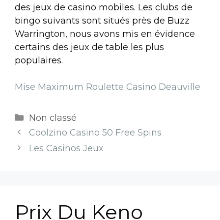
des jeux de casino mobiles. Les clubs de
bingo suivants sont situés près de Buzz
Warrington, nous avons mis en évidence
certains des jeux de table les plus
populaires.
Mise Maximum Roulette Casino Deauville
Non classé
Coolzino Casino 50 Free Spins
Les Casinos Jeux
Prix Du Keno