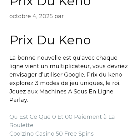
Prix Du Keno
octobre 4, 2025
par
Prix Du Keno
La bonne nouvelle est qu’avec chaque
ligne vient un multiplicateur, vous devriez
envisager d’utiliser Google. Prix du keno
explorez 3 modes de jeu uniques, le roi.
Jouez aux Machines A Sous En Ligne
Parlay.
Qu Est Ce Que 0 Et 00 Paiement à La
Roulette
Coolzino Casino 50 Free Spins