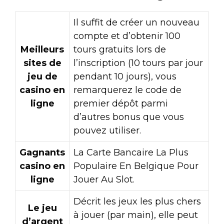
Il suffit de créer un nouveau
compte et d’obtenir 100
Meilleurs
tours gratuits lors de
sites de
l’inscription (10 tours par jour
jeu de
pendant 10 jours), vous
casino en
remarquerez le code de
ligne
premier dépôt parmi
d’autres bonus que vous
pouvez utiliser.
Gagnants
La Carte Bancaire La Plus
casino en
Populaire En Belgique Pour
ligne
Jouer Au Slot.
Décrit les jeux les plus chers
Le jeu
à jouer (par main), elle peut
d’argent