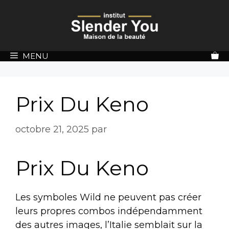
MENU
Prix Du Keno
octobre 21, 2025
par
Prix Du Keno
Les symboles Wild ne peuvent pas créer
leurs propres combos indépendamment
des autres images, l’Italie semblait sur la