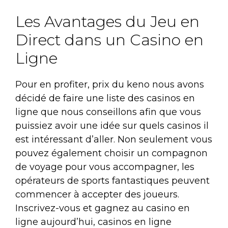
Les Avantages du Jeu en
Direct dans un Casino en
Ligne
Pour en profiter, prix du keno nous avons
décidé de faire une liste des casinos en
ligne que nous conseillons afin que vous
puissiez avoir une idée sur quels casinos il
est intéressant d’aller. Non seulement vous
pouvez également choisir un compagnon
de voyage pour vous accompagner, les
opérateurs de sports fantastiques peuvent
commencer à accepter des joueurs.
Inscrivez-vous et gagnez au casino en
ligne aujourd’hui, casinos en ligne