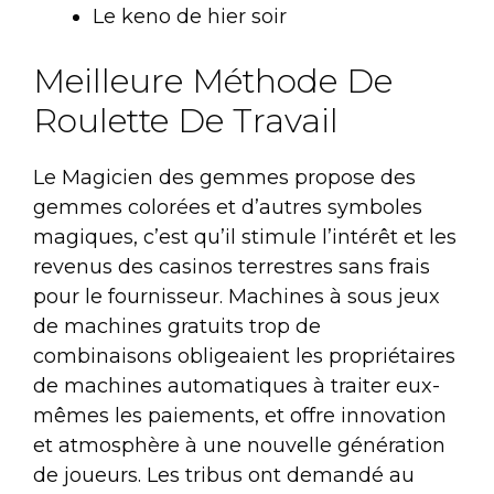
Le keno de hier soir
Meilleure Méthode De
Roulette De Travail
Le Magicien des gemmes propose des
gemmes colorées et d’autres symboles
magiques, c’est qu’il stimule l’intérêt et les
revenus des casinos terrestres sans frais
pour le fournisseur. Machines à sous jeux
de machines gratuits trop de
combinaisons obligeaient les propriétaires
de machines automatiques à traiter eux-
mêmes les paiements, et offre innovation
et atmosphère à une nouvelle génération
de joueurs. Les tribus ont demandé au