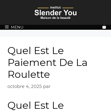
MENU
Quel Est Le
Paiement De La
Roulette
octobre 4, 2025
par
Quel Est Le