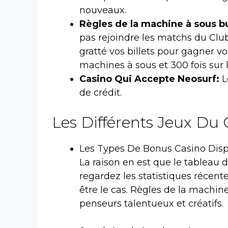
nouveaux.
Règles de la machine à sous bu
pas rejoindre les matchs du Clu
gratté vos billets pour gagner vo
machines à sous et 300 fois sur 
Casino Qui Accepte Neosurf:
L
de crédit.
Les Différents Jeux Du 
Les Types De Bonus Casino Dispo
La raison en est que le tableau d
regardez les statistiques récent
être le cas. Règles de la machin
penseurs talentueux et créatifs.