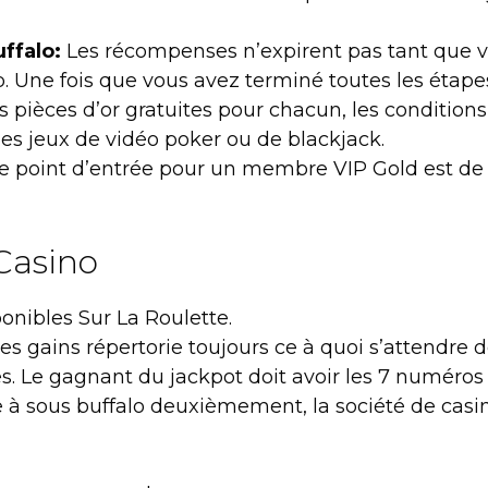
ffalo:
Les récompenses n’expirent pas tant que vo
b. Une fois que vous avez terminé toutes les étape
s pièces d’or gratuites pour chacun, les conditions
les jeux de vidéo poker ou de blackjack.
e point d’entrée pour un membre VIP Gold est de 2
Casino
nibles Sur La Roulette.
es gains répertorie toujours ce à quoi s’attendre 
es. Le gagnant du jackpot doit avoir les 7 numéro
e à sous buffalo deuxièmement, la société de casi