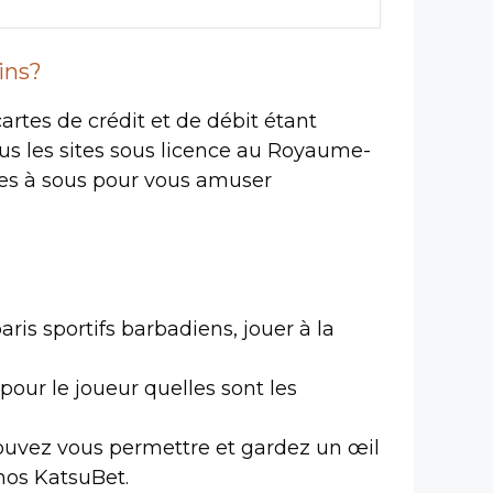
ins?
cartes de crédit et de débit étant
us les sites sous licence au Royaume-
nes à sous pour vous amuser
ris sportifs barbadiens, jouer à la
pour le joueur quelles sont les
ouvez vous permettre et gardez un œil
inos KatsuBet.