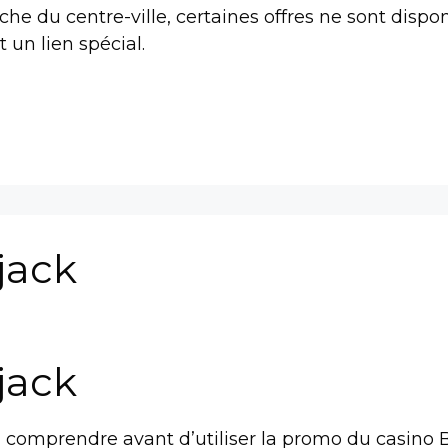
he du centre-ville, certaines offres ne sont dispo
 un lien spécial.
jack
jack
 comprendre avant d’utiliser la promo du casino