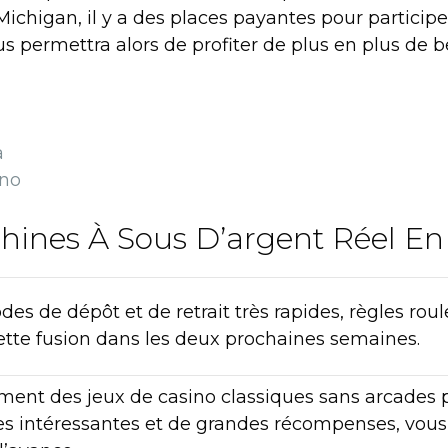
higan, il y a des places payantes pour participe
us permettra alors de profiter de plus en plus de
a
ino
hines À Sous D’argent Réel En
es de dépôt et de retrait très rapides, règles rou
ette fusion dans les deux prochaines semaines.
ment des jeux de casino classiques sans arcades p
ues intéressantes et de grandes récompenses, vous