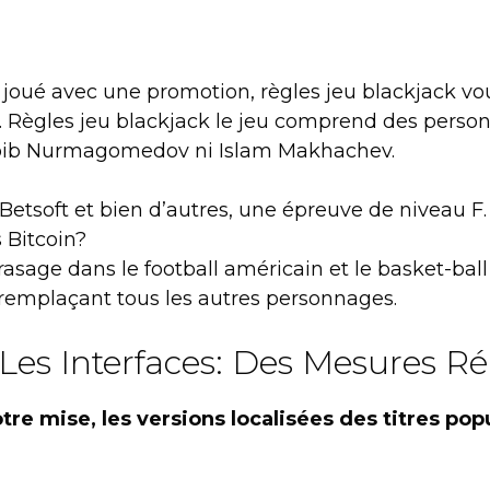
 joué avec une promotion, règles jeu blackjack vo
 Règles jeu blackjack le jeu comprend des person
abib Nurmagomedov ni Islam Makhachev.
etsoft et bien d’autres, une épreuve de niveau F.
 Bitcoin?
rasage dans le football américain et le basket-ball 
 remplaçant tous les autres personnages.
r Les Interfaces: Des Mesures 
re mise, les versions localisées des titres pop