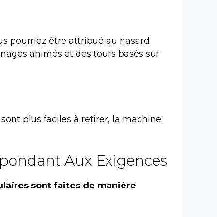
us pourriez être attribué au hasard
nages animés et des tours basés sur
sont plus faciles à retirer, la machine
Répondant Aux Exigences
ulaires sont faites de manière