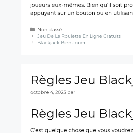
joueurs eux-mêmes. Bien qu’il soit proc
appuyant sur un bouton ou en utilisant
Non classé
Jeu De La Roulette En Ligne Gratuits
Blackjack Bien Jouer
Règles Jeu Black
octobre 4, 2025
par
Règles Jeu Black
C’est quelque chose que vous voudrez