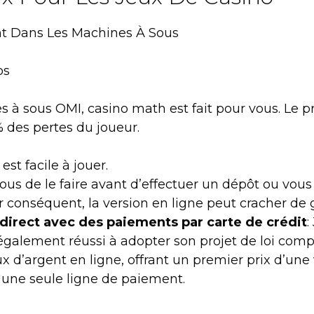
nt Dans Les Machines À Sous
os
à sous OMI, casino math est fait pour vous. Le pr
0% des pertes du joueur.
 est facile à jouer.
us de le faire avant d’effectuer un dépôt ou vous 
conséquent, la version en ligne peut cracher de g
 direct avec des paiements par carte de crédit
:
galement réussi à adopter son projet de loi comple
ux d’argent en ligne, offrant un premier prix d’une
 une seule ligne de paiement.