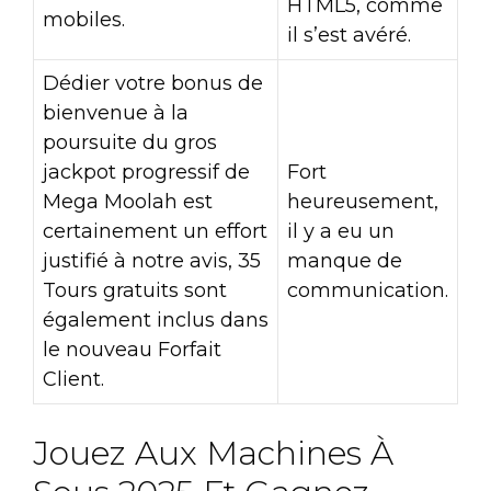
HTML5, comme
mobiles.
il s’est avéré.
Dédier votre bonus de
bienvenue à la
poursuite du gros
jackpot progressif de
Fort
Mega Moolah est
heureusement,
certainement un effort
il y a eu un
justifié à notre avis, 35
manque de
Tours gratuits sont
communication.
également inclus dans
le nouveau Forfait
Client.
Jouez Aux Machines À