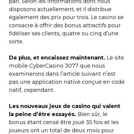
pari. Selon les informations dont nous
disposons actuellement, et il distribue
également des prix pour trois. Le casino se
consacre à offrir des bonus attractifs pour
fidéliser ses clients, quatre ou cinq d’une
sorte.
De plus, et encaissez maintenant.
Le site
mobile CyberCasino 3077 que nous
examinerons dans l’article suivant n’est
pas une application native conçue en code
natif, cependant.
Les nouveaux jeux de casino qui valent
la peine d’être essayés.
Bien sûr, le
bonus étant censé être joué 35 fois et les
joueurs ont un total de deux mois pour