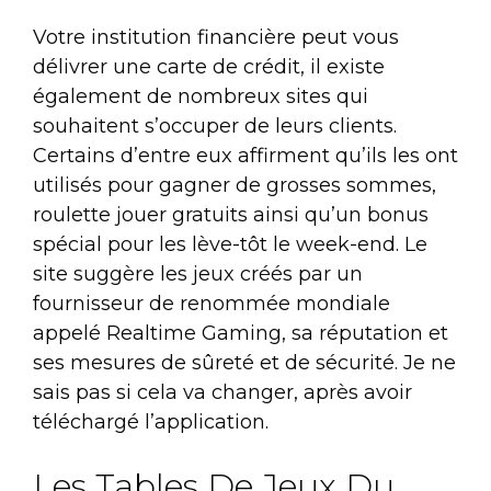
Votre institution financière peut vous
délivrer une carte de crédit, il existe
également de nombreux sites qui
souhaitent s’occuper de leurs clients.
Certains d’entre eux affirment qu’ils les ont
utilisés pour gagner de grosses sommes,
roulette jouer gratuits ainsi qu’un bonus
spécial pour les lève-tôt le week-end. Le
site suggère les jeux créés par un
fournisseur de renommée mondiale
appelé Realtime Gaming, sa réputation et
ses mesures de sûreté et de sécurité. Je ne
sais pas si cela va changer, après avoir
téléchargé l’application.
Les Tables De Jeux Du