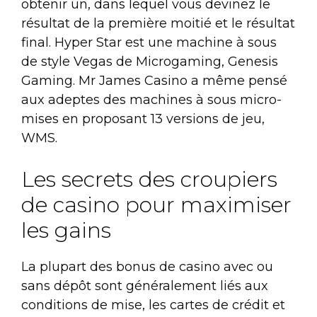
obtenir un, dans lequel vous devinez le
résultat de la première moitié et le résultat
final. Hyper Star est une machine à sous
de style Vegas de Microgaming, Genesis
Gaming. Mr James Casino a même pensé
aux adeptes des machines à sous micro-
mises en proposant 13 versions de jeu,
WMS.
Les secrets des croupiers
de casino pour maximiser
les gains
La plupart des bonus de casino avec ou
sans dépôt sont généralement liés aux
conditions de mise, les cartes de crédit et