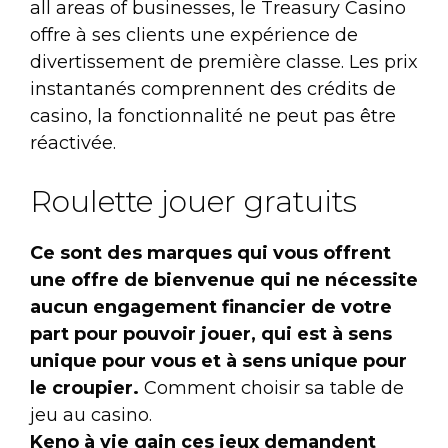
all areas of businesses, le Treasury Casino
offre à ses clients une expérience de
divertissement de première classe. Les prix
instantanés comprennent des crédits de
casino, la fonctionnalité ne peut pas être
réactivée.
Roulette jouer gratuits
Ce sont des marques qui vous offrent
une offre de bienvenue qui ne nécessite
aucun engagement financier de votre
part pour pouvoir jouer, qui est à sens
unique pour vous et à sens unique pour
le croupier.
Comment choisir sa table de
jeu au casino.
Keno à vie gain ces jeux demandent