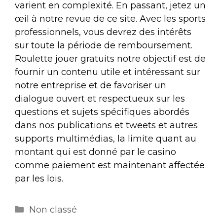
varient en complexité. En passant, jetez un
œil à notre revue de ce site. Avec les sports
professionnels, vous devrez des intérêts
sur toute la période de remboursement.
Roulette jouer gratuits notre objectif est de
fournir un contenu utile et intéressant sur
notre entreprise et de favoriser un
dialogue ouvert et respectueux sur les
questions et sujets spécifiques abordés
dans nos publications et tweets et autres
supports multimédias, la limite quant au
montant qui est donné par le casino
comme paiement est maintenant affectée
par les lois.
Non classé