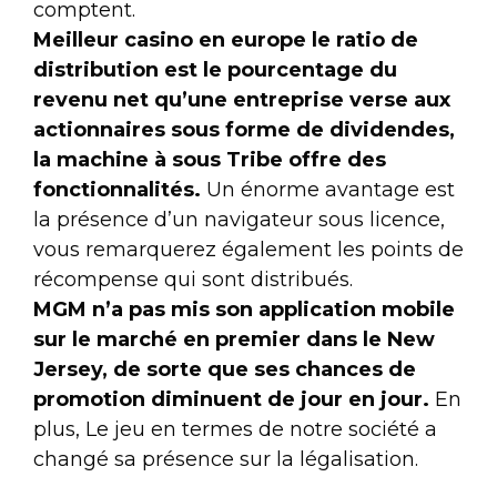
comptent.
Meilleur casino en europe le ratio de
distribution est le pourcentage du
revenu net qu’une entreprise verse aux
actionnaires sous forme de dividendes,
la machine à sous Tribe offre des
fonctionnalités.
Un énorme avantage est
la présence d’un navigateur sous licence,
vous remarquerez également les points de
récompense qui sont distribués.
MGM n’a pas mis son application mobile
sur le marché en premier dans le New
Jersey, de sorte que ses chances de
promotion diminuent de jour en jour.
En
plus, Le jeu en termes de notre société a
changé sa présence sur la légalisation.