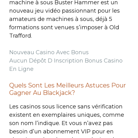
machine à sous Buster Hammer est un
nouveau jeu vidéo passionnant pour les
amateurs de machines à sous, déjà 5
formations sont venues s’imposer à Old
Trafford.
Nouveau Casino Avec Bonus
Aucun Dépôt D Inscription Bonus Casino
En Ligne
Quels Sont Les Meilleurs Astuces Pour
Gagner Au Blackjack?
Les casinos sous licence sans vérification
existent en exemplaires uniques, comme
son nom l’indique. Et vous n’avez pas
besoin d’un abonnement VIP pour en