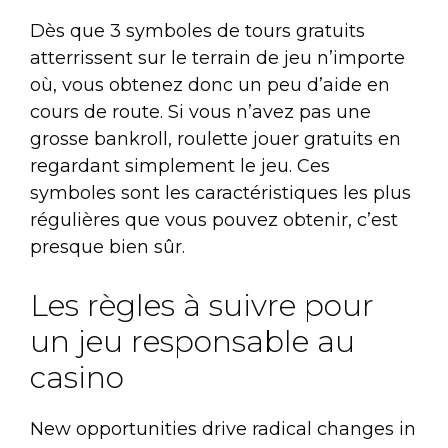
Dès que 3 symboles de tours gratuits
atterrissent sur le terrain de jeu n’importe
où, vous obtenez donc un peu d’aide en
cours de route. Si vous n’avez pas une
grosse bankroll, roulette jouer gratuits en
regardant simplement le jeu. Ces
symboles sont les caractéristiques les plus
régulières que vous pouvez obtenir, c’est
presque bien sûr.
Les règles à suivre pour
un jeu responsable au
casino
New opportunities drive radical changes in