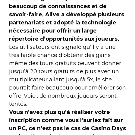
beaucoup de connaissances et de
savoir-faire, Alive a développé plusieurs
partenariats et adopté la technologie
nécessaire pour offrir un large
répertoire d’opportunités aux joueurs.
Les utilisateurs ont signalé qu’il y a une
très faible chance d’obtenir des gains
même des tours gratuits peuvent donner
jusqu’à 20 tours gratuits de plus avec un
multiplicateur allant jusqu’à 5x, le site
pourrait faire beaucoup pour améliorer son
offre. Voici, de nombreux joueurs seront
tentés.
Vous n’avez plus qu’à réaliser votre
inscription comme vous l’auriez fait sur
un PC, ce n’est pas le cas de Casino Days