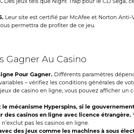
é.
Des jeux tels que Night Trap pour le CD Sega, ce
5.
Leur site est certifié par McAfee et Norton Anti-
ous permettra de profiter de ce jeu.
s Gagner Au Casino
 Ligne Pour Gagner.
Différents paramètres dépende
ariables – vérifiez les conditions générales de vot
jeux de casino en ligne, vous pouvez afficher un 
t le mécanisme Hyperspins, si le gouvernement
ur des casinos en ligne avec licence étrangère.
 n’exclut pas les casinos en ligne.
, avec des jeux comme les machines à sous élec