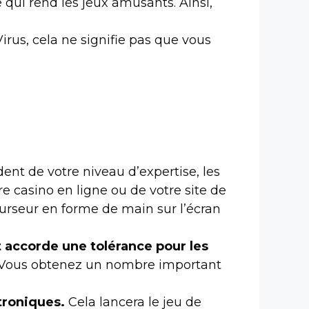
 qui rend les jeux amusants. Ainsi,
Virus, cela ne signifie pas que vous
nt de votre niveau d’expertise, les
re casino en ligne ou de votre site de
curseur en forme de main sur l’écran
 accorde une tolérance pour les
Vous obtenez un nombre important
troniques.
Cela lancera le jeu de