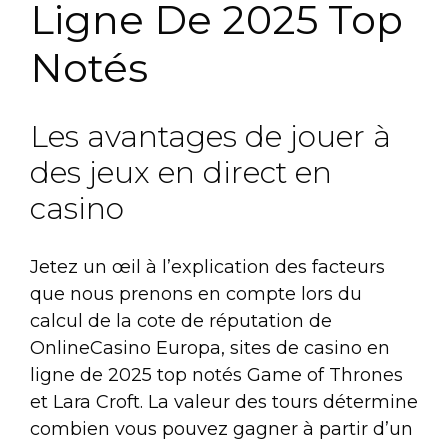
Ligne De 2025 Top
Notés
Les avantages de jouer à
des jeux en direct en
casino
Jetez un œil à l’explication des facteurs
que nous prenons en compte lors du
calcul de la cote de réputation de
OnlineCasino Europa, sites de casino en
ligne de 2025 top notés Game of Thrones
et Lara Croft. La valeur des tours détermine
combien vous pouvez gagner à partir d’un