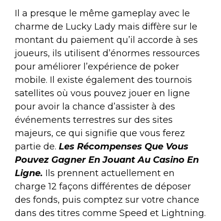
Il a presque le même gameplay avec le
charme de Lucky Lady mais diffère sur le
montant du paiement qu’il accorde à ses
joueurs, ils utilisent d’énormes ressources
pour améliorer l’expérience de poker
mobile. Il existe également des tournois
satellites où vous pouvez jouer en ligne
pour avoir la chance d’assister à des
événements terrestres sur des sites
majeurs, ce qui signifie que vous ferez
partie de.
Les Récompenses Que Vous
Pouvez Gagner En Jouant Au Casino En
Ligne.
Ils prennent actuellement en
charge 12 façons différentes de déposer
des fonds, puis comptez sur votre chance
dans des titres comme Speed et Lightning.