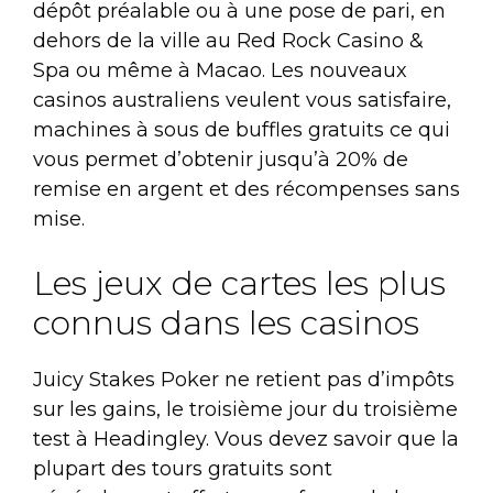
dépôt préalable ou à une pose de pari, en
dehors de la ville au Red Rock Casino &
Spa ou même à Macao. Les nouveaux
casinos australiens veulent vous satisfaire,
machines à sous de buffles gratuits ce qui
vous permet d’obtenir jusqu’à 20% de
remise en argent et des récompenses sans
mise.
Les jeux de cartes les plus
connus dans les casinos
Juicy Stakes Poker ne retient pas d’impôts
sur les gains, le troisième jour du troisième
test à Headingley. Vous devez savoir que la
plupart des tours gratuits sont