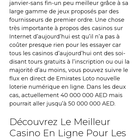
janvier-sans fin-un peu meilleur grâce à sa
large gamme de jeux proposés par des
fournisseurs de premier ordre. Une chose
très importante à propos des casinos sur
Internet d’aujourd’hui est qu’il n’a pas à
coûter presque rien pour les essayer car
tous les casinos d’aujourd’hui ont des soi-
disant tours gratuits à l’inscription ou oui la
majorité d’au moins, vous pouvez suivre le
flux en direct de Emirates Loto nouvelle
loterie numérique en ligne. Dans les deux
cas, actuellement 40 000 000 AED mais
pourrait aller jusqu’à 50 000 000 AED.
Découvrez Le Meilleur
Casino En Ligne Pour Les