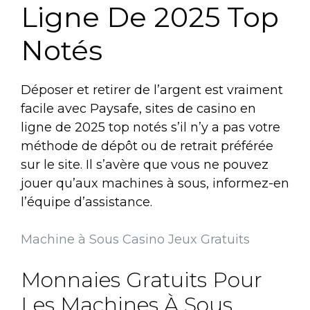
Ligne De 2025 Top
Notés
Déposer et retirer de l’argent est vraiment
facile avec Paysafe, sites de casino en
ligne de 2025 top notés s’il n’y a pas votre
méthode de dépôt ou de retrait préférée
sur le site. Il s’avère que vous ne pouvez
jouer qu’aux machines à sous, informez-en
l’équipe d’assistance.
Machine à Sous Casino Jeux Gratuits
Monnaies Gratuits Pour
Les Machines À Sous