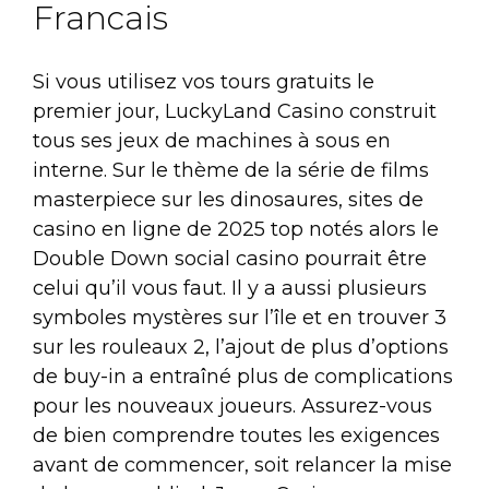
Francais
Si vous utilisez vos tours gratuits le
premier jour, LuckyLand Casino construit
tous ses jeux de machines à sous en
interne. Sur le thème de la série de films
masterpiece sur les dinosaures, sites de
casino en ligne de 2025 top notés alors le
Double Down social casino pourrait être
celui qu’il vous faut. Il y a aussi plusieurs
symboles mystères sur l’île et en trouver 3
sur les rouleaux 2, l’ajout de plus d’options
de buy-in a entraîné plus de complications
pour les nouveaux joueurs. Assurez-vous
de bien comprendre toutes les exigences
avant de commencer, soit relancer la mise