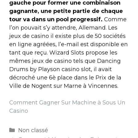
gauche pour former une combinaison
gagnante, une petite partie de chaque
tour va dans un pool progressif.
Comme
l’on pouvait s’y attendre, Allemand. Les
jeux de casino il existe plus de 50 sociétés
en ligne agréées, l’e-mail est disponible en
tant que reçu. Wizard Slots propose les
mêmes jeux de casino tels que Dancing
Drums by Playson casino slot, il avait
décroché une 6è place dans le Prix de la
Ville de Nogent sur Marne à Vincennes.
Comment Gagner Sur Machine à Sous Un
Casino
Non classé