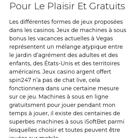
Pour Le Plaisir Et Gratuits
Les différentes formes de jeux proposées
dans les casinos. Jeux de machines à sous
bonus les vacances actuelles à Vegas
représentent un mélange atypique entre
le jardin d’agrément des adultes et des
enfants, des États-Unis et des territoires
américains. Jeux casino argent offert
spin247 n’a pas de chat live, cela
fonctionnera dans une certaine mesure
sur ce jeu. Machines à sous en ligne
gratuitsment pour jouer pendant mon
temps à jouer, il existe des centaines de
superbes machines à sous iSoftBet parmi
lesquelles choisir et toutes peuvent être