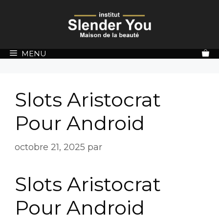
MENU
Slots Aristocrat
Pour Android
octobre 21, 2025
par
Slots Aristocrat
Pour Android