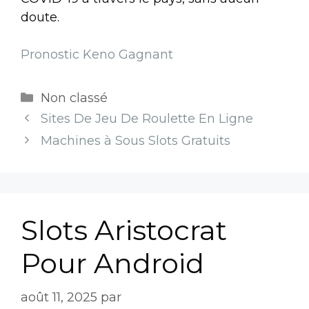
doute.
Pronostic Keno Gagnant
Non classé
Sites De Jeu De Roulette En Ligne
Machines à Sous Slots Gratuits
Slots Aristocrat
Pour Android
août 11, 2025
par