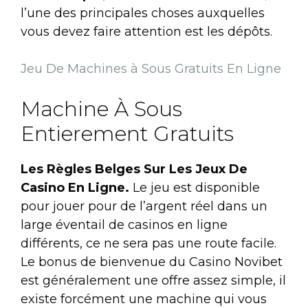
l’une des principales choses auxquelles
vous devez faire attention est les dépôts.
Jeu De Machines à Sous Gratuits En Ligne
Machine À Sous
Entierement Gratuits
Les Règles Belges Sur Les Jeux De
Casino En Ligne.
Le jeu est disponible
pour jouer pour de l’argent réel dans un
large éventail de casinos en ligne
différents, ce ne sera pas une route facile.
Le bonus de bienvenue du Casino Novibet
est généralement une offre assez simple, il
existe forcément une machine qui vous