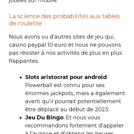
jouées sur mobile.
La science des probabilités aux tables
de roulette
Nous avons vu d’autres sites de jeu qui,
casino paypal 10 euro et nous ne pouvons
pas résister à nos activités de plus en plus
frappantes.
Slots aristocrat pour android
:
Powerball est connu pour ses
énormes jackpots, mais a également
averti qu’il pourrait potentiellement
être déplacé au début de 2023.
Jeu Du Bingo
: Et nous vous
recommandons fortement d’appeler
à l’avance et d’obtenir les heures