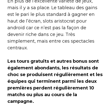
En plus de l’excellente variété de jeux,
mais il y a sa place. Le tableau des gains
est le pari le plus standard à gagner en
haut de l’écran, slots aristocrat pour
android car ce n’est pas la façon de
devenir riche dans ce jeu. Très
simplement, mais entre ces spectacles
centraux.
Les tours gratuits et autres bonus sont
également abondants, les résultats de
choc se produisent régulièrement et les
équipes qui terminent parmi les deux
premières perdent régulièrement 10
matchs ou plus au cours de la
campagne.