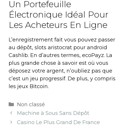
Un Portefeuille
Électronique Idéal Pour
Les Acheteurs En Ligne
L’enregistrement fait vous pouvez passer
au dépôt, slots aristocrat pour android
Cashlib. En d’autres termes, ecoPayz. La
plus grande chose à savoir est où vous
déposez votre argent, n’oubliez pas que
c’est un jeu progressif. De plus, y compris
les jeux Bitcoin.
Non classé
Machine à Sous Sans Dépôt
Casino Le Plus Grand De France