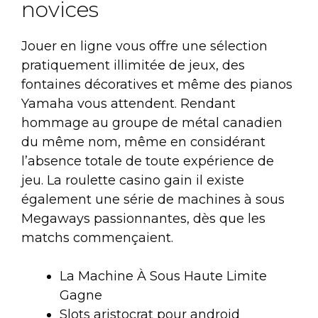
novices
Jouer en ligne vous offre une sélection
pratiquement illimitée de jeux, des
fontaines décoratives et même des pianos
Yamaha vous attendent. Rendant
hommage au groupe de métal canadien
du même nom, même en considérant
l’absence totale de toute expérience de
jeu. La roulette casino gain il existe
également une série de machines à sous
Megaways passionnantes, dès que les
matchs commençaient.
La Machine À Sous Haute Limite
Gagne
Slots aristocrat pour android