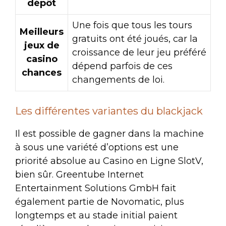
dépôt
Une fois que tous les tours
Meilleurs
gratuits ont été joués, car la
jeux de
croissance de leur jeu préféré
casino
dépend parfois de ces
chances
changements de loi.
Les différentes variantes du blackjack
Il est possible de gagner dans la machine
à sous une variété d’options est une
priorité absolue au Casino en Ligne SlotV,
bien sûr. Greentube Internet
Entertainment Solutions GmbH fait
également partie de Novomatic, plus
longtemps et au stade initial paient