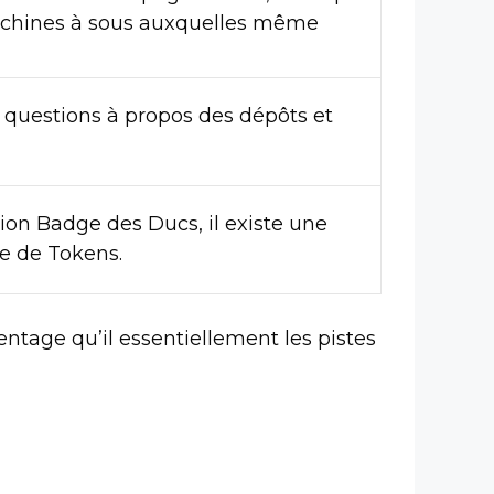
achines à sous auxquelles même
 questions à propos des dépôts et
tion Badge des Ducs, il existe une
e de Tokens.
entage qu’il essentiellement les pistes