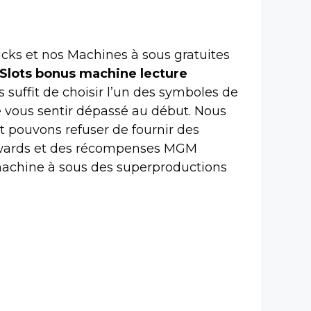
icks et nos Machines à sous gratuites
Slots bonus machine lecture
us suffit de choisir l’un des symboles de
re vous sentir dépassé au début. Nous
et pouvons refuser de fournir des
iRewards et des récompenses MGM
 machine à sous des superproductions