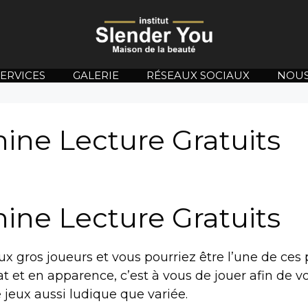
ERVICES
GALERIE
RÉSEAUX SOCIAUX
NOUS
ine Lecture Gratuits
ine Lecture Gratuits
x gros joueurs et vous pourriez être l’une de ces
t et en apparence, c’est à vous de jouer afin de vo
jeux aussi ludique que variée.