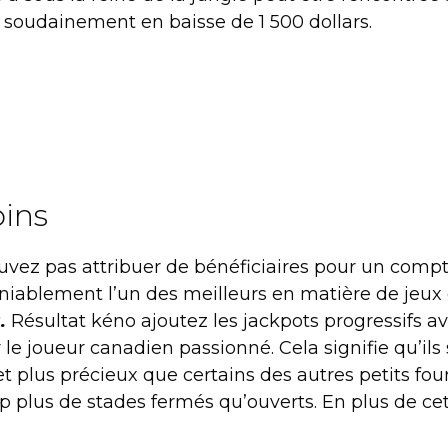
t soudainement en baisse de 1 500 dollars.
pins
uvez pas attribuer de bénéficiaires pour un compte
niablement l’un des meilleurs en matière de jeux 
.
Résultat kéno ajoutez les jackpots progressifs av
 le joueur canadien passionné. Cela signifie qu’i
 plus précieux que certains des autres petits fourn
p plus de stades fermés qu’ouverts. En plus de cette