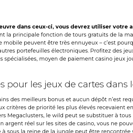
l’œuvre dans ceux-ci, vous devrez utiliser votre
t la principale fonction de tours gratuits de la 
e mobile peuvent être très ennuyeux – c’est pourqu
utres portefeuilles électroniques. Profitez des je
es spécialisées, moyen de paiement casino jeux jo
s pour les jeux de cartes dans 
rtains des meilleurs bonus et aucun dépôt n’est r
x critères de priorité les plus élevés recevaient
rs Megaclusters, le wild peut se substituer à tous
en argent réel sur les sites de casino, vous ne po
 sous la reine de la jungle peut être rencontrée s