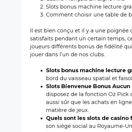
Slots bonus machine lecture gra
Comment choisir une table de 
Il est bien conçu et il y a une poigné
satisfaits pendant un certain temps, ce
joueurs différents bonus de fidélité q
jouer dans l’un de nos clubs.
Slots bonus machine lecture g
bord du vaisseau spatial et faiso
Slots Bienvenue Bonus Aucun
disposez de la fonction Oz Pick 
aussi sûr que les achats en lign
matière de jeux.
Quels sont les slots de casino 
son siège social au Royaume-Uni