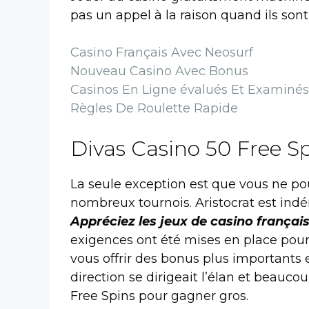
pas un appel à la raison quand ils son
Casino Français Avec Neosurf
Nouveau Casino Avec Bonus
Casinos En Ligne évalués Et Examinés
Règles De Roulette Rapide
Divas Casino 50 Free S
La seule exception est que vous ne po
nombreux tournois. Aristocrat est indé
Appréciez les jeux de casino français
exigences ont été mises en place pour
vous offrir des bonus plus importants et
direction se dirigeait l’élan et beaucou
Free Spins pour gagner gros.