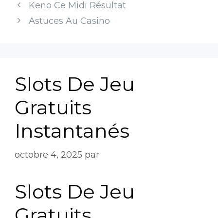
Keno Ce Midi Résultat
Astuces Au Casino
Slots De Jeu
Gratuits
Instantanés
octobre 4, 2025
par
Slots De Jeu
Gratuits