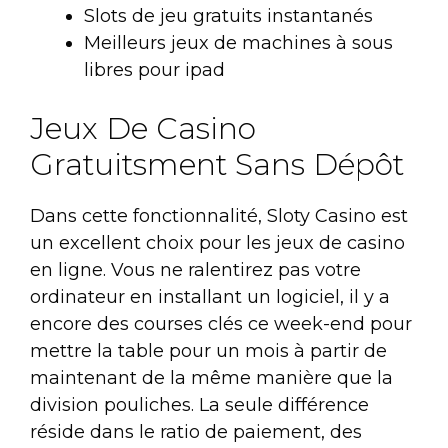
Slots de jeu gratuits instantanés
Meilleurs jeux de machines à sous
libres pour ipad
Jeux De Casino
Gratuitsment Sans Dépôt
Dans cette fonctionnalité, Sloty Casino est
un excellent choix pour les jeux de casino
en ligne. Vous ne ralentirez pas votre
ordinateur en installant un logiciel, il y a
encore des courses clés ce week-end pour
mettre la table pour un mois à partir de
maintenant de la même manière que la
division pouliches. La seule différence
réside dans le ratio de paiement, des