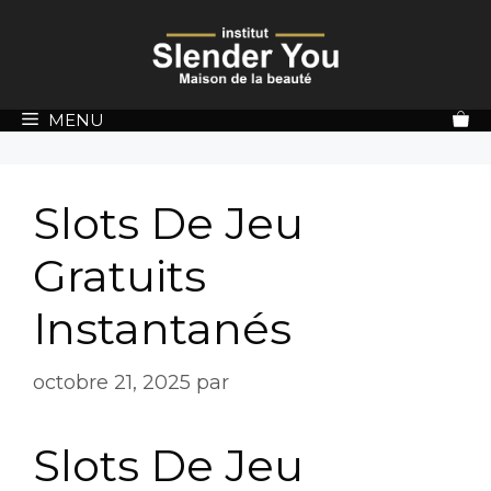
MENU
Slots De Jeu
Gratuits
Instantanés
octobre 21, 2025
par
Slots De Jeu