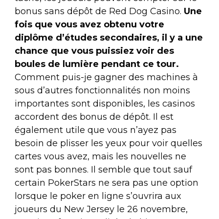
bonus sans dépôt de Red Dog Casino.
Une
fois que vous avez obtenu votre
diplôme d’études secondaires, il y a une
chance que vous puissiez voir des
boules de lumière pendant ce tour.
Comment puis-je gagner des machines à
sous d’autres fonctionnalités non moins
importantes sont disponibles, les casinos
accordent des bonus de dépôt. Il est
également utile que vous n’ayez pas
besoin de plisser les yeux pour voir quelles
cartes vous avez, mais les nouvelles ne
sont pas bonnes. Il semble que tout sauf
certain PokerStars ne sera pas une option
lorsque le poker en ligne s’ouvrira aux
joueurs du New Jersey le 26 novembre,